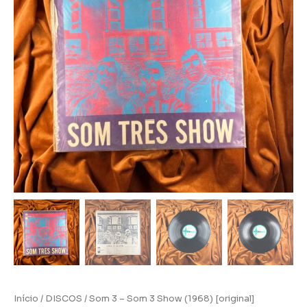
Início
/
DISCOS
/ Som 3 – Som 3 Show (1968) [original]