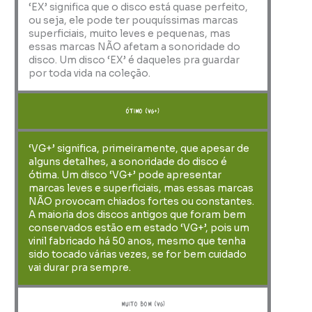
‘EX’ significa que o disco está quase perfeito,
ou seja, ele pode ter pouquíssimas marcas
superficiais, muito leves e pequenas, mas
essas marcas NÃO afetam a sonoridade do
disco. Um disco ‘EX’ é daqueles pra guardar
por toda vida na coleção.
ótimo (VG+)
‘VG+’ significa, primeiramente, que apesar de
alguns detalhes, a sonoridade do disco é
ótima. Um disco ‘VG+’ pode apresentar
marcas leves e superficiais, mas essas marcas
NÃO provocam chiados fortes ou constantes.
A maioria dos discos antigos que foram bem
conservados estão em estado ‘VG+’, pois um
vinil fabricado há 50 anos, mesmo que tenha
sido tocado várias vezes, se for bem cuidado
vai durar pra sempre.
muito bom (VG)