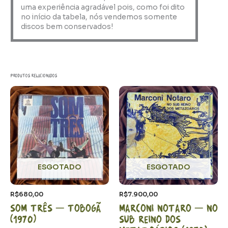
uma experiência agradável pois, como foi dito
no início da tabela, nós vendemos somente
discos bem conservados!
Produtos relacionados
ESGOTADO
ESGOTADO
R$
680,00
R$
7.900,00
Som Três – Tobogã
Marconi Notaro – No
(1970)
sub reino dos