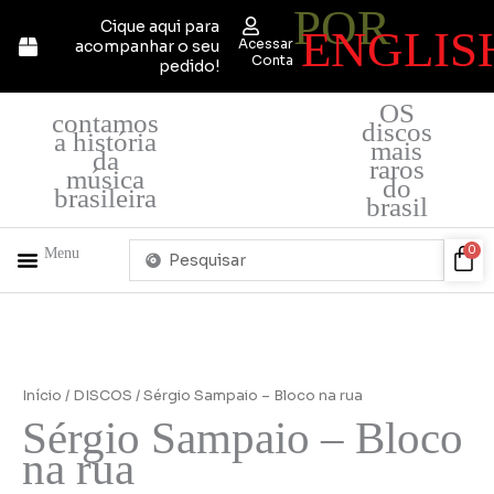
POR
Ir
Cique aqui para
ENGLIS
para
Acessar
acompanhar o seu
o
Conta
pedido!
conteúdo
OS
contamos
discos
a história
mais
da
raros
música
do
brasileira
brasil
Pesquisar
Car
0
Menu
...
+ PRODUTOS
QUEM SOMOS
Início
/
DISCOS
/ Sérgio Sampaio – Bloco na rua
Sérgio Sampaio – Bloco
na rua