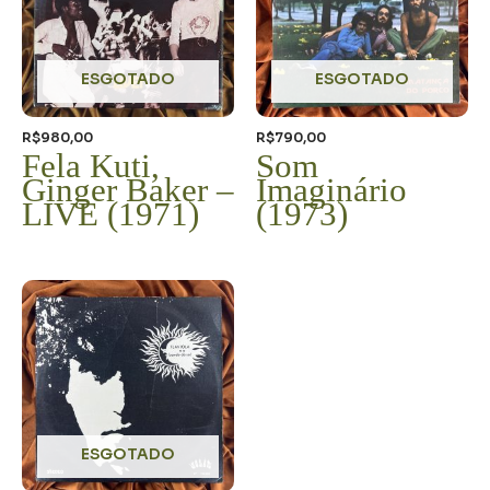
ESGOTADO
ESGOTADO
R$
980,00
R$
790,00
Fela Kuti,
Som
Ginger Baker –
Imaginário
LIVE (1971)
(1973)
ESGOTADO