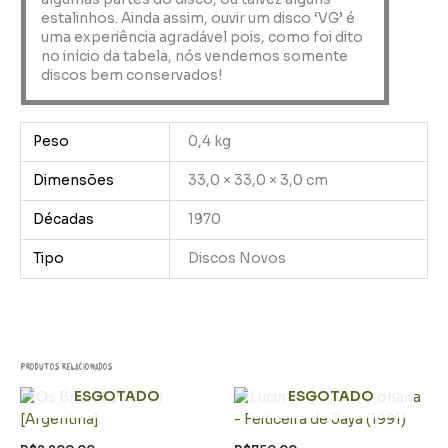
estalinhos. Ainda assim, ouvir um disco ‘VG’ é
uma experiência agradável pois, como foi dito
no início da tabela, nós vendemos somente
discos bem conservados!
Peso
0,4 kg
Dimensões
33,0 × 33,0 × 3,0 cm
Décadas
1970
Tipo
Discos Novos
Produtos relacionados
ESGOTADO
ESGOTADO