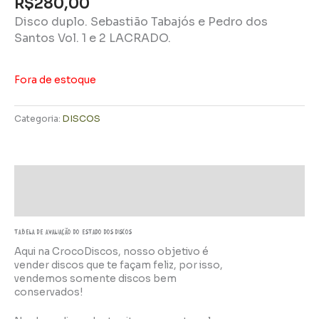
R$
280,00
Disco duplo. Sebastião Tabajós e Pedro dos
Santos Vol. 1 e 2 LACRADO.
Fora de estoque
Categoria:
DISCOS
Descrição
Informação adicional
TABELA DE AVALIAÇÃo do estado dos discos
Aqui na CrocoDiscos, nosso objetivo é
vender discos que te façam feliz, por isso,
vendemos somente discos bem
conservados!