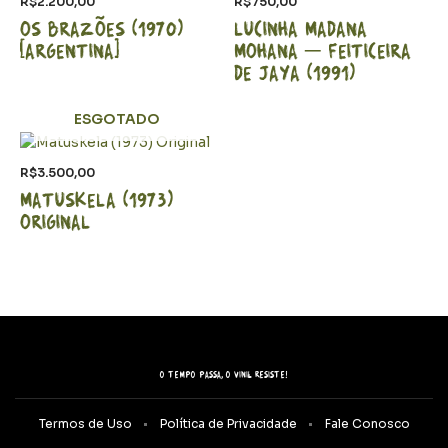
R$
2.200,00
R$
750,00
Os Brazões (1970)
Lucinha Madana
[Argentina]
Mohana – Feiticeira
de Jaya (1991)
ESGOTADO
R$
3.500,00
Matuskela (1973)
Original
O tempo passa, o vinil resiste!
Termos de Uso
Política de Privacidade
Fale Conosco