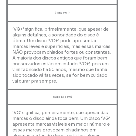
ótimo (VG+)
‘VG+’ significa, primeiramente, que apesar de
alguns detalhes, a sonoridade do disco é
ótima. Um disco ‘VG+’ pode apresentar
marcas leves e superficiais, mas essas marcas
NÃO provocam chiados fortes ou constantes.
A maioria dos discos antigos que foram bem
conservados estão em estado ‘VG+’, pois um
vinil fabricado há 50 anos, mesmo que tenha
sido tocado várias vezes, se for bem cuidado
vai durar pra sempre.
muito bom (VG)
‘VG’ significa, primeiramente, que apesar das
marcas o disco ainda toca bem. Um disco ‘VG’
apresenta marcas visíveis em maior número e
essas marcas provocam chiadinhos em
algumas partes do disco, ou talvez alguns