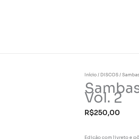
Sambas
Início
/
DISCOS
/ Sambas
Sambas
do
Absurdo
Vol. 2
Vol.
2
R$
250,00
quantidade
Edição com livreto e pô