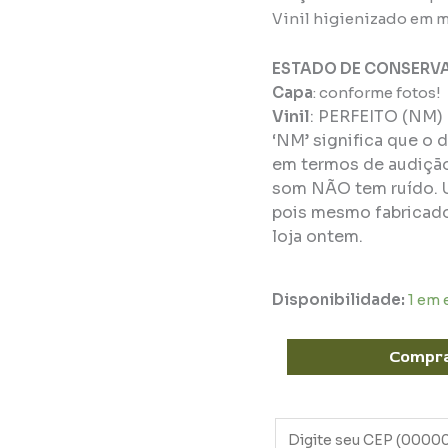
Vinil higienizado em m
ESTADO DE CONSERV
Capa
: conforme fotos!
Vinil
:
PERFEITO (NM)
‘NM’ significa que o 
em termos de audição 
som NÃO tem ruído. 
pois mesmo fabricado
loja ontem.
Disponibilidade:
1 em
Compr