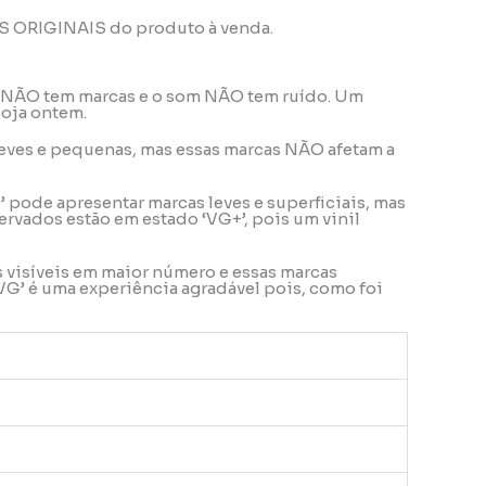
OS ORIGINAIS do produto à venda.
ele NÃO tem marcas e o som NÃO tem ruído. Um
loja ontem.
o leves e pequenas, mas essas marcas NÃO afetam a
’ pode apresentar marcas leves e superficiais, mas
rvados estão em estado ‘VG+’, pois um vinil
s visíveis em maior número e essas marcas
VG’ é uma experiência agradável pois, como foi