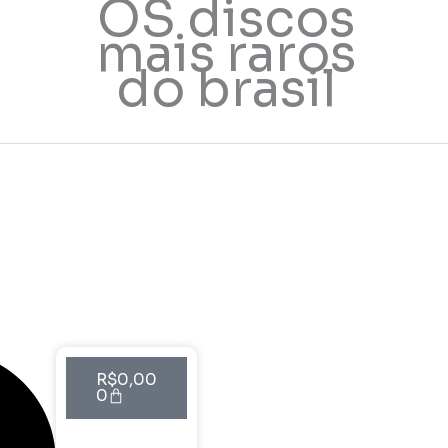
OS discos
mais raros
do brasil
Cart
R$
0,00
0