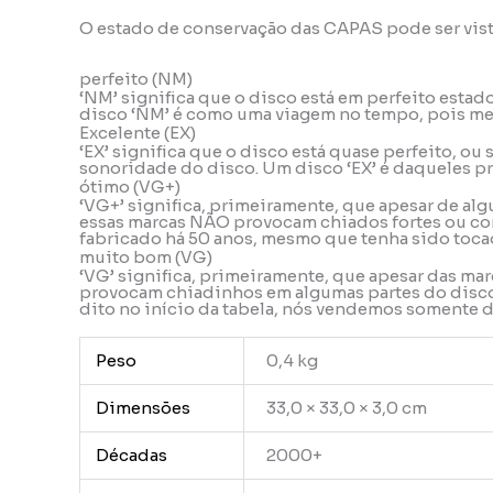
O estado de conservação das CAPAS pode ser vis
perfeito (NM)
‘NM’ significa que o disco está em perfeito esta
disco ‘NM’ é como uma viagem no tempo, pois mes
Excelente (EX)
‘EX’ significa que o disco está quase perfeito, o
sonoridade do disco. Um disco ‘EX’ é daqueles pr
ótimo (VG+)
‘VG+’ significa, primeiramente, que apesar de alg
essas marcas NÃO provocam chiados fortes ou con
fabricado há 50 anos, mesmo que tenha sido tocad
muito bom (VG)
‘VG’ significa, primeiramente, que apesar das ma
provocam chiadinhos em algumas partes do disco, 
dito no início da tabela, nós vendemos somente
Peso
0,4 kg
Dimensões
33,0 × 33,0 × 3,0 cm
Décadas
2000+