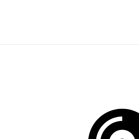
Pesquisar
...