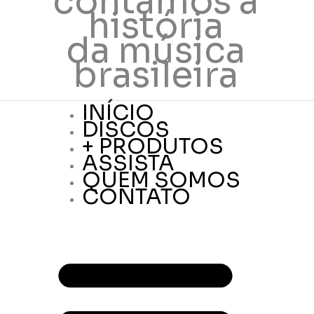
contamos a
história
da música
brasileira
INÍCIO
DISCOS
+ PRODUTOS
ASSISTA
QUEM SOMOS
CONTATO