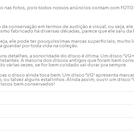
to nas fotos, pois todos nossos anúncios contam com FOT
do de conservação em termos de audição e visual, ou seja, 
mo fabricado há diversas décadas, parece que ele saiu da 
u seja, ele pode ter pouquíssimas marcas superficiais, muit
a guardar por toda vida na coleção.
uns detalhes, a sonoridade do disco é ótima. Um disco ‘VG+
stantes. A maioria dos discos antigos que foram bem conse
o várias vezes, se for bem cuidado vai durar pra sempre.
rcas o disco ainda toca bem. Um disco ‘VG’ apresenta marca
ou talvez alguns estalinhos. Ainda assim, ouvir um disco ‘
 discos bem conservados!