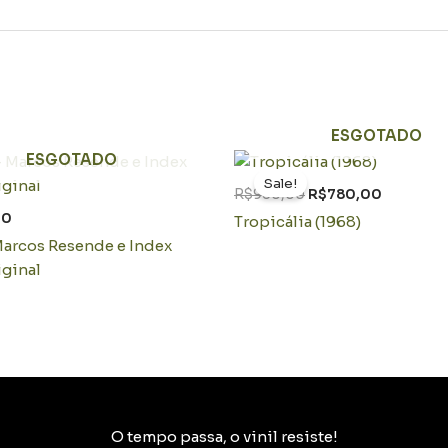
ESGOTADO
O
O
ESGOTADO
preço
preço
Sale!
original
atual
R$
980,00
R$
780,00
era:
é:
00
Tropicália (1968)
R$980,00.
R$780,0
arcos Resende e Index
iginal
O tempo passa, o vinil resiste!