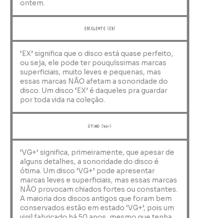
ontem.
Excelente (EX)
‘EX’ significa que o disco está quase perfeito,
ou seja, ele pode ter pouquíssimas marcas
superficiais, muito leves e pequenas, mas
essas marcas NÃO afetam a sonoridade do
disco. Um disco ‘EX’ é daqueles pra guardar
por toda vida na coleção.
ótimo (VG+)
‘VG+’ significa, primeiramente, que apesar de
alguns detalhes, a sonoridade do disco é
ótima. Um disco ‘VG+’ pode apresentar
marcas leves e superficiais, mas essas marcas
NÃO provocam chiados fortes ou constantes.
A maioria dos discos antigos que foram bem
conservados estão em estado ‘VG+’, pois um
vinil fabricado há 50 anos, mesmo que tenha