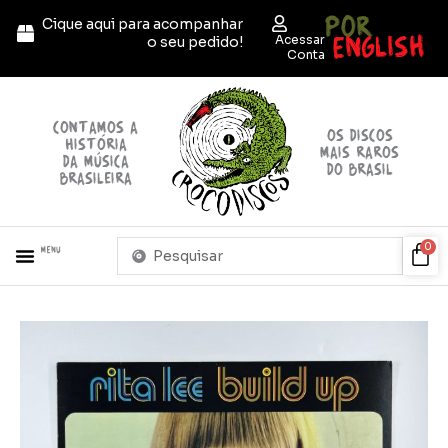
Ir
POR
Cique aqui para acompanhar
para
ENGLISH
Acessar
o seu pedido!
o
Conta
conteúdo
contamos a
OS discos
história
mais raros
da música
do brasil
brasileira
Pesquisar
Car
0
Menu
...