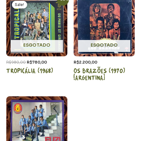
preço
preço
Sale!
original
atual
era:
é:
R$980,00.
R$780,00.
ESGOTADO
ESGOTADO
R$
980,00
R$
780,00
R$
2.200,00
Tropicália (1968)
Os Brazões (1970)
[Argentina]