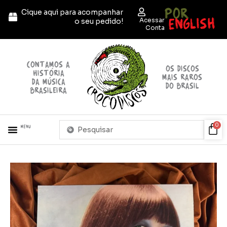
Ir
POR
Cique aqui para acompanhar
para
ENGLISH
Acessar
o seu pedido!
o
Conta
conteúdo
contamos a
OS discos
história
mais raros
da música
do brasil
brasileira
Pesquisar
Car
0
Menu
...