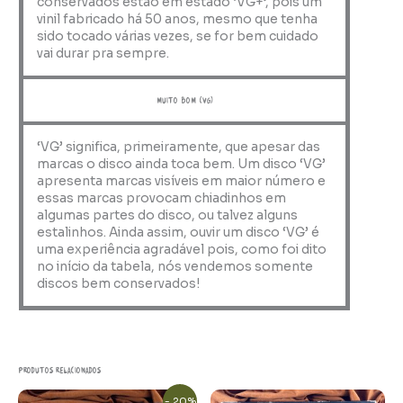
conservados estão em estado ‘VG+’, pois um
vinil fabricado há 50 anos, mesmo que tenha
sido tocado várias vezes, se for bem cuidado
vai durar pra sempre.
muito bom (VG)
‘VG’ significa, primeiramente, que apesar das
marcas o disco ainda toca bem. Um disco ‘VG’
apresenta marcas visíveis em maior número e
essas marcas provocam chiadinhos em
algumas partes do disco, ou talvez alguns
estalinhos. Ainda assim, ouvir um disco ‘VG’ é
uma experiência agradável pois, como foi dito
no início da tabela, nós vendemos somente
discos bem conservados!
Produtos relacionados
O
O
- 20%