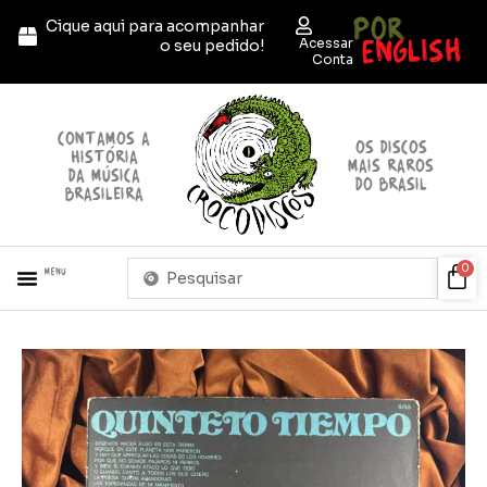
Ir
POR
Cique aqui para acompanhar
para
ENGLISH
Acessar
o seu pedido!
o
Conta
conteúdo
contamos a
OS discos
história
mais raros
da música
do brasil
brasileira
Pesquisar
Car
0
Menu
...