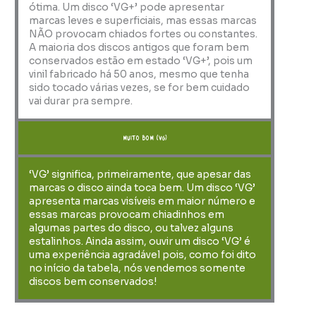
ótima. Um disco ‘VG+’ pode apresentar
marcas leves e superficiais, mas essas marcas
NÃO provocam chiados fortes ou constantes.
A maioria dos discos antigos que foram bem
conservados estão em estado ‘VG+’, pois um
vinil fabricado há 50 anos, mesmo que tenha
sido tocado várias vezes, se for bem cuidado
vai durar pra sempre.
muito bom (VG)
‘VG’ significa, primeiramente, que apesar das
marcas o disco ainda toca bem. Um disco ‘VG’
apresenta marcas visíveis em maior número e
essas marcas provocam chiadinhos em
algumas partes do disco, ou talvez alguns
estalinhos. Ainda assim, ouvir um disco ‘VG’ é
uma experiência agradável pois, como foi dito
no início da tabela, nós vendemos somente
discos bem conservados!