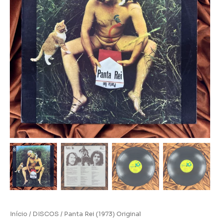
Início
/
DISCOS
/ Panta Rei (1973) Original