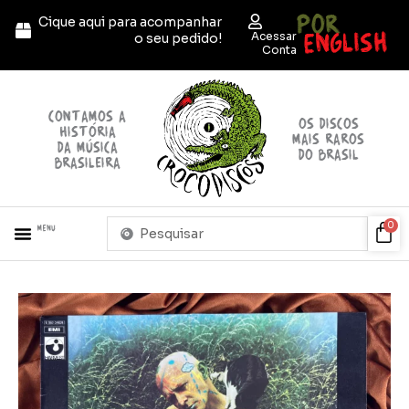
Ir
POR
Cique aqui para acompanhar
para
ENGLISH
Acessar
o seu pedido!
o
Conta
conteúdo
contamos a
OS discos
história
mais raros
da música
do brasil
brasileira
Pesquisar
Car
0
Menu
...