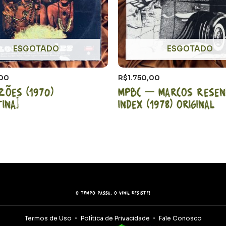
ESGOTADO
ESGOTADO
,00
R$
1.750,00
zões (1970)
MPBC – Marcos Resen
ina]
Index (1978) Original
O tempo passa, o vinil resiste!
Termos de Uso
Política de Privacidade
Fale Conosco