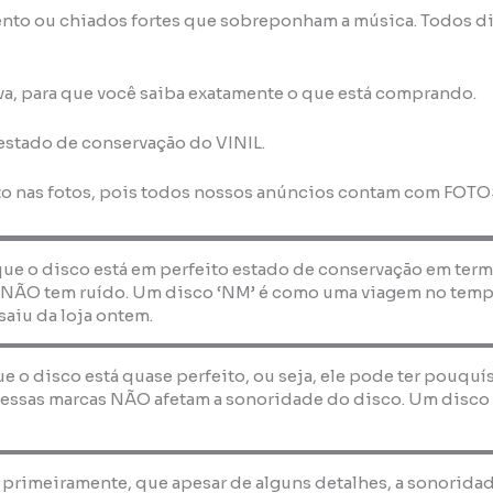
nto ou chiados fortes que sobreponham a música. Todos di
va, para que você saiba exatamente o que está comprando.
 estado de conservação do VINIL.
to nas fotos, pois todos nossos anúncios contam com FOT
que o disco está em perfeito estado de conservação em term
 NÃO tem ruído. Um disco ‘NM’ é como uma viagem no temp
saiu da loja ontem.
que o disco está quase perfeito, ou seja, ele pode ter pouquí
essas marcas NÃO afetam a sonoridade do disco. Um disco ‘E
, primeiramente, que apesar de alguns detalhes, a sonorida