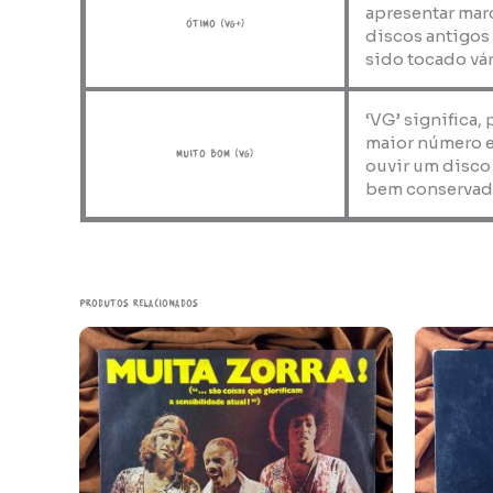
apresentar marc
ótimo (VG+)
discos antigos
sido tocado vár
‘VG’ significa,
maior número e
muito bom (VG)
ouvir um disco
bem conservad
Produtos relacionados