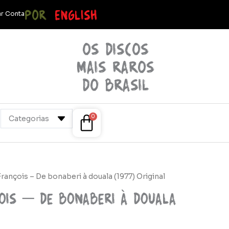
POR
ENGLISH
r Conta
OS discos
mais raros
do brasil
Cart
0
François – De bonaberi à douala (1977) Original
ois – De bonaberi à douala