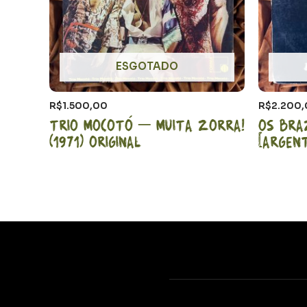
ESGOTADO
R$
1.500,00
R$
2.200
Trio Mocotó – Muita Zorra!
Os Bra
(1971) Original
[Argent