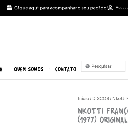
Cique aqui para acompanhar o seu pedido!
Acessa
Pesquisar
A
QUEM SOMOS
CONTATO
...
Início
/
DISCOS
/ Nkotti 
Nkotti Franç
(1977) Original