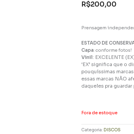
R$
200,00
Prensagem independen
ESTADO DE CONSERV
Capa
: conforme fotos!
Vinil
:
EXCELENTE (EX
‘EX’ significa que o d
pouquíssimas marcas 
essas marcas NÃO afe
daqueles pra guardar 
Fora de estoque
Categoria:
DISCOS