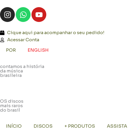
Ir
I
W
Y
para
n
h
o
o
s
a
u
conteúdo
t
t
t
Cique aqui para acompanhar o seu pedido!
a
s
u
Acessar Conta
g
a
b
POR
ENGLISH
r
p
e
a
p
contamos a história
m
da música
brasileira
OS discos
mais raros
do brasil
INÍCIO
DISCOS
+ PRODUTOS
ASSISTA