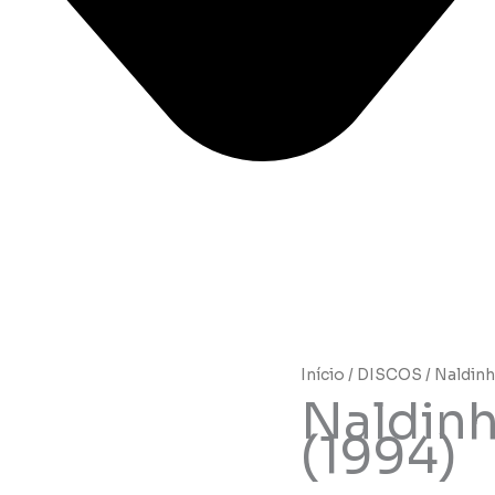
Início
/
DISCOS
/ Naldinh
Naldinh
(1994)