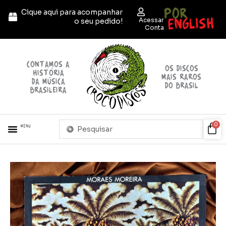
Ir
POR
Cique aqui para acompanhar
para
ENGLISH
Acessar
o seu pedido!
o
Conta
conteúdo
contamos a
OS discos
história
mais raros
da música
do brasil
brasileira
Pesquisar
Car
0
Menu
...