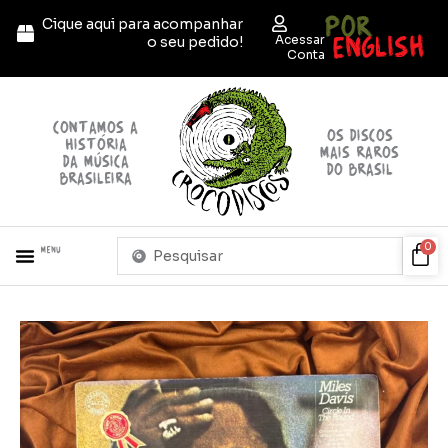
Ir
POR
Cique aqui para acompanhar
para
ENGLISH
Acessar
o seu pedido!
o
Conta
conteúdo
contamos a
OS discos
história
mais raros
da música
do brasil
brasileira
Pesquisar
Car
0
Menu
...