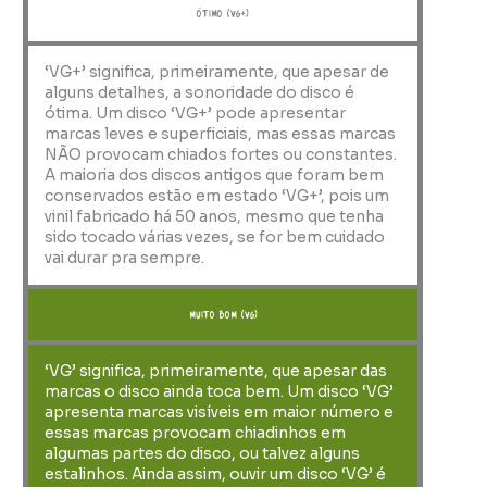
ótimo (VG+)
‘VG+’ significa, primeiramente, que apesar de
alguns detalhes, a sonoridade do disco é
ótima. Um disco ‘VG+’ pode apresentar
marcas leves e superficiais, mas essas marcas
NÃO provocam chiados fortes ou constantes.
A maioria dos discos antigos que foram bem
conservados estão em estado ‘VG+’, pois um
vinil fabricado há 50 anos, mesmo que tenha
sido tocado várias vezes, se for bem cuidado
vai durar pra sempre.
muito bom (VG)
‘VG’ significa, primeiramente, que apesar das
marcas o disco ainda toca bem. Um disco ‘VG’
apresenta marcas visíveis em maior número e
essas marcas provocam chiadinhos em
algumas partes do disco, ou talvez alguns
estalinhos. Ainda assim, ouvir um disco ‘VG’ é