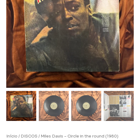
Início
/
DISCOS
/ Miles Davis – Circle in the round (1980)