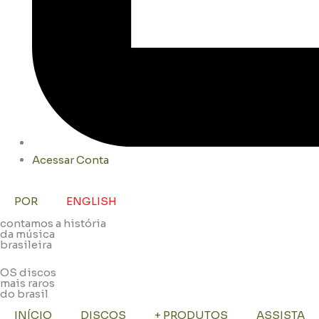
Acessar Conta
POR
ENGLISH
contamos a história
da música
brasileira
OS discos
mais raros
do brasil
INÍCIO
DISCOS
+ PRODUTOS
ASSISTA