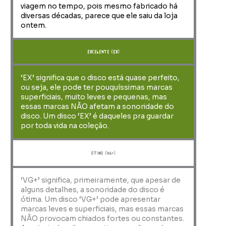
viagem no tempo, pois mesmo fabricado há
diversas décadas, parece que ele saiu da loja
ontem.
Excelente (EX)
‘EX’ significa que o disco está quase perfeito,
ou seja, ele pode ter pouquíssimas marcas
superficiais, muito leves e pequenas, mas
essas marcas NÃO afetam a sonoridade do
disco. Um disco ‘EX’ é daqueles pra guardar
por toda vida na coleção.
ótimo (VG+)
‘VG+’ significa, primeiramente, que apesar de
alguns detalhes, a sonoridade do disco é
ótima. Um disco ‘VG+’ pode apresentar
marcas leves e superficiais, mas essas marcas
NÃO provocam chiados fortes ou constantes.