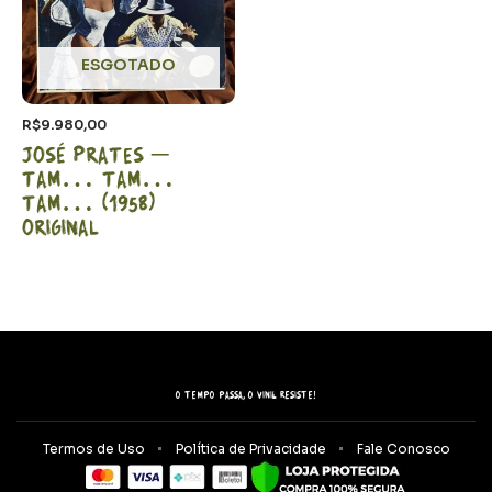
ESGOTADO
R$
9.980,00
José Prates –
Tam… Tam…
Tam… (1958)
Original
O tempo passa, o vinil resiste!
Termos de Uso
Política de Privacidade
Fale Conosco