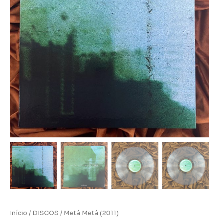
Início
/
DISCOS
/ Metá Metá (2011)