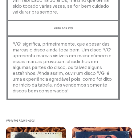
vinil fabricado há 50 anos, mesmo que tenha
sido tocado várias vezes, se for bem cuidado
vai durar pra sempre.
muito bom (VG)
‘VG’ significa, primeiramente, que apesar das
marcas o disco ainda toca bem. Um disco ‘VG’
apresenta marcas visíveis em maior número e
essas marcas provocam chiadinhos em
algumas partes do disco, ou talvez alguns
estalinhos. Ainda assim, ouvir um disco ‘VG’ é
uma experiência agradável pois, como foi dito
no início da tabela, nós vendemos somente
discos bem conservados!
Produtos relacionados