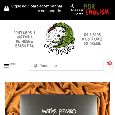
Ir
POR
Cique aqui para acompanhar
para
ENGLISH
Acessar
o seu pedido!
o
Conta
conteúdo
contamos a
OS discos
história
mais raros
da música
do brasil
brasileira
Pesquisar
Car
0
Menu
...