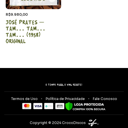
R$
9.980,00
José Prates –
Tam… Tam…
Tam… (1958)
Original
O tempo passa, o vinil resiste!
Termos de Uso
Política de Privacidade
Fale Conosco
Copyright © 2024 CrocoDiscos