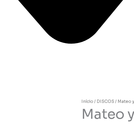
Início
/
DISCOS
/ Mateo y
Mateo y