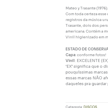
Mateo y Trasante (1976).
Com toda certeza esse 
registros da música ur
Trasante, dois dos per
americana. Contém a mú
Vinil higienizado em m
ESTADO DE CONSERV
Capa
: conforme fotos!
Vinil
:
EXCELENTE (EX
‘EX’ significa que o d
pouquíssimas marcas 
essas marcas NÃO afe
daqueles pra guardar 
Categoria:
DISCOS