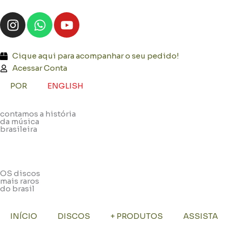
Ir
I
W
Y
para
n
h
o
o
s
a
u
conteúdo
t
t
t
Cique aqui para acompanhar o seu pedido!
a
s
u
Acessar Conta
g
a
b
POR
ENGLISH
r
p
e
a
p
contamos a história
m
da música
brasileira
OS discos
mais raros
do brasil
INÍCIO
DISCOS
+ PRODUTOS
ASSISTA