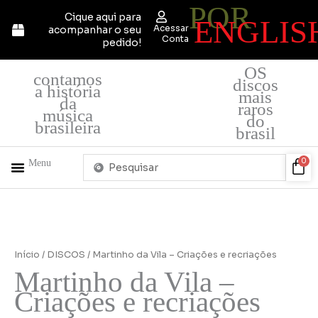
POR
Ir
Cique aqui para
ENGLIS
para
Acessar
acompanhar o seu
o
Conta
pedido!
conteúdo
OS
contamos
discos
a história
mais
da
raros
música
do
brasileira
brasil
Pesquisar
Car
0
Menu
...
+ PRODUTOS
QUEM SOMOS
Início
/
DISCOS
/ Martinho da Vila – Criações e recriações
Martinho da Vila –
Criações e recriações