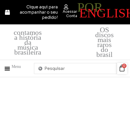
POR
Ir
Cique aqui para
ENGLIS
para
Acessar
acompanhar o seu
o
Conta
pedido!
conteúdo
OS
contamos
discos
a história
mais
da
raros
música
do
brasileira
brasil
Pesquisar
Car
0
Menu
...
+ PRODUTOS
QUEM SOMOS