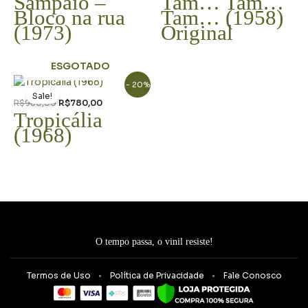
Sampaio –
Tam… Tam…
Bloco na rua
Tam… (1958)
(1973)
Original
ESGOTADO
O
O
- 20%
preço
preço
Sale!
original
atual
R$
980,00
R$
780,00
era:
é:
Tropicália
R$980,00.
R$780,00.
(1968)
O tempo passa, o vinil resiste!
Termos de Uso
Política de Privacidade
Fale Conosco