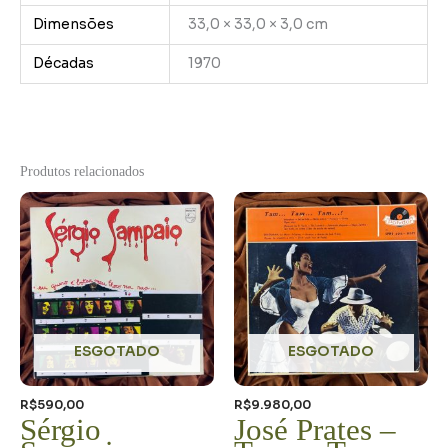
Dimensões
33,0 × 33,0 × 3,0 cm
Décadas
1970
Produtos relacionados
ESGOTADO
ESGOTADO
R$
590,00
R$
9.980,00
Sérgio
José Prates –