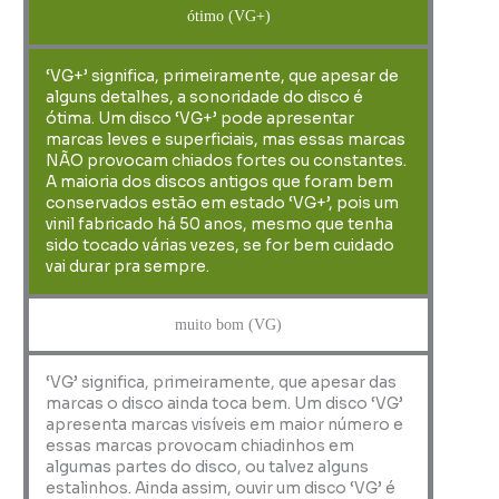
ótimo (VG+)
‘VG+’ significa, primeiramente, que apesar de
alguns detalhes, a sonoridade do disco é
ótima. Um disco ‘VG+’ pode apresentar
marcas leves e superficiais, mas essas marcas
NÃO provocam chiados fortes ou constantes.
A maioria dos discos antigos que foram bem
conservados estão em estado ‘VG+’, pois um
vinil fabricado há 50 anos, mesmo que tenha
sido tocado várias vezes, se for bem cuidado
vai durar pra sempre.
muito bom (VG)
‘VG’ significa, primeiramente, que apesar das
marcas o disco ainda toca bem. Um disco ‘VG’
apresenta marcas visíveis em maior número e
essas marcas provocam chiadinhos em
algumas partes do disco, ou talvez alguns
estalinhos. Ainda assim, ouvir um disco ‘VG’ é