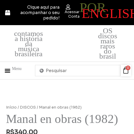
POR
Ir
Cique aqui para
ENGLIS
para
Acessar
acompanhar o seu
o
Conta
pedido!
conteúdo
OS
contamos
discos
a história
mais
da
raros
música
do
brasileira
brasil
Pesquisar
Car
0
Menu
...
+ PRODUTOS
QUEM SOMOS
Manal
en
obras
Início
/
DISCOS
/ Manal en obras (1982)
(1982)
Manal en obras (1982)
quantidade
R$
340,00