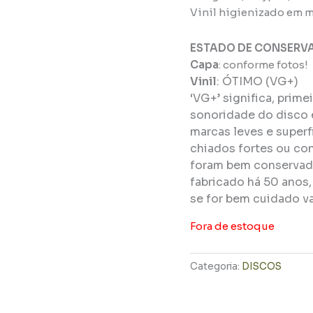
Vinil higienizado em m
ESTADO DE CONSERV
Capa
: conforme fotos!
Vinil
:
ÓTIMO (VG+)
‘VG+’ significa, prim
sonoridade do disco 
marcas leves e super
chiados fortes ou con
foram bem conservado
fabricado há 50 anos
se for bem cuidado va
Fora de estoque
Categoria:
DISCOS