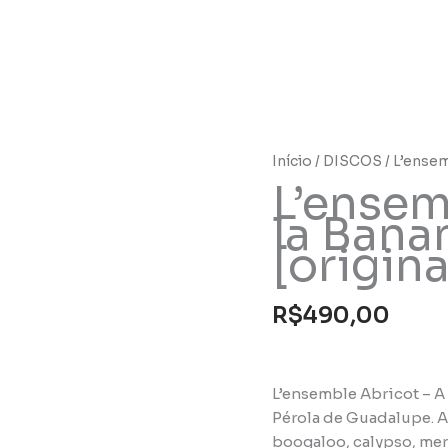
Início
/
DISCOS
/ L’ensem
L’ensem
la Bana
[origina
R$
490,00
L’ensemble Abricot – A 
Pérola de Guadalupe. A
boogaloo, calypso, mer