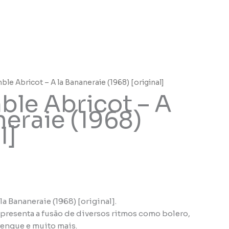
ble Abricot – A la Bananeraie (1968) [original]
ble Abricot – A
neraie (1968)
l]
la Bananeraie (1968) [original].
presenta a fusão de diversos ritmos como bolero,
engue e muito mais.