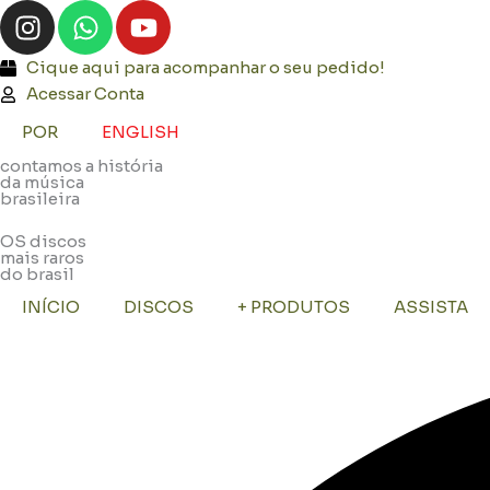
I
W
Y
Ir
n
h
o
para
s
a
u
o
Cique aqui para acompanhar o seu pedido!
t
t
t
conteúdo
Acessar Conta
a
s
u
POR
ENGLISH
g
a
b
contamos a história
r
p
e
da música
a
p
brasileira
m
OS discos
mais raros
do brasil
INÍCIO
DISCOS
+ PRODUTOS
ASSISTA
Pesquisar
...