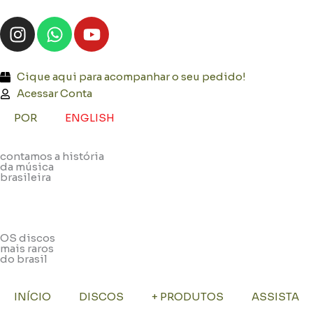
Ir
I
W
Y
para
n
h
o
o
s
a
u
conteúdo
t
t
t
Cique aqui para acompanhar o seu pedido!
a
s
u
Acessar Conta
g
a
b
POR
ENGLISH
r
p
e
a
p
contamos a história
m
da música
brasileira
OS discos
mais raros
do brasil
INÍCIO
DISCOS
+ PRODUTOS
ASSISTA