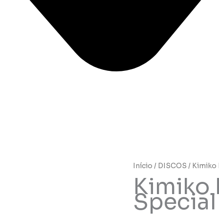
Início
/
DISCOS
/ Kimiko 
Kimiko 
Special