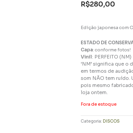
R$
280,00
Edição japonesa com O
ESTADO DE CONSERV
Capa
: conforme fotos!
Vinil
:
PERFEITO (NM)
‘NM’ significa que o 
em termos de audição 
som NÃO tem ruído. 
pois mesmo fabricado
loja ontem.
Fora de estoque
Categoria:
DISCOS