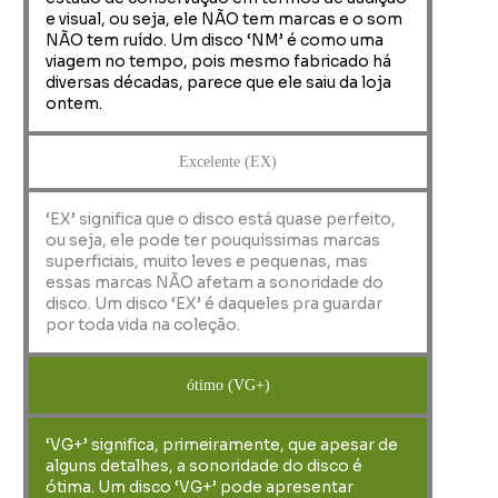
e visual, ou seja, ele NÃO tem marcas e o som
NÃO tem ruído. Um disco ‘NM’ é como uma
viagem no tempo, pois mesmo fabricado há
diversas décadas, parece que ele saiu da loja
ontem.
Excelente (EX)
‘EX’ significa que o disco está quase perfeito,
ou seja, ele pode ter pouquíssimas marcas
superficiais, muito leves e pequenas, mas
essas marcas NÃO afetam a sonoridade do
disco. Um disco ‘EX’ é daqueles pra guardar
por toda vida na coleção.
ótimo (VG+)
‘VG+’ significa, primeiramente, que apesar de
alguns detalhes, a sonoridade do disco é
ótima. Um disco ‘VG+’ pode apresentar