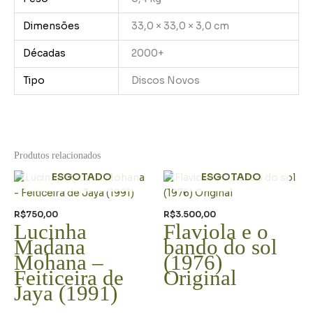
Dimensões
33,0 × 33,0 × 3,0 cm
Décadas
2000+
Tipo
Discos Novos
Produtos relacionados
ESGOTADO
ESGOTADO
R$
750,00
R$
3.500,00
Lucinha
Flaviola e o
Madana
bando do sol
Mohana –
(1976)
Feiticeira de
Original
Jaya (1991)