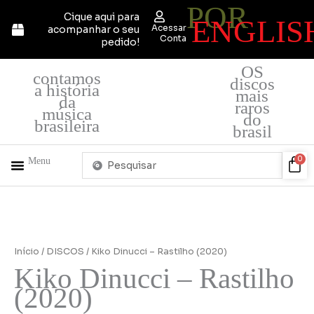
POR
Ir
Cique aqui para
ENGLIS
para
Acessar
acompanhar o seu
o
Conta
pedido!
conteúdo
OS
contamos
discos
a história
mais
da
raros
música
do
brasileira
brasil
Pesquisar
Car
0
Menu
...
+ PRODUTOS
QUEM SOMOS
Início
/
DISCOS
/ Kiko Dinucci – Rastilho (2020)
Kiko Dinucci – Rastilho
(2020)