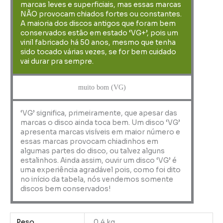
marcas leves e superficiais, mas essas marcas
NÃO provocam chiados fortes ou constantes.
A maioria dos discos antigos que foram bem
conservados estão em estado ‘VG+’, pois um
vinil fabricado há 50 anos, mesmo que tenha
sido tocado várias vezes, se for bem cuidado
vai durar pra sempre.
muito bom (VG)
‘VG’ significa, primeiramente, que apesar das
marcas o disco ainda toca bem. Um disco ‘VG’
apresenta marcas visíveis em maior número e
essas marcas provocam chiadinhos em
algumas partes do disco, ou talvez alguns
estalinhos. Ainda assim, ouvir um disco ‘VG’ é
uma experiência agradável pois, como foi dito
no início da tabela, nós vendemos somente
discos bem conservados!
Peso
0,4 kg