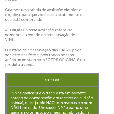
Criamos uma tabela de avaliação simples e
objetiva, para que você saiba exatamente o
que está comprando.
ATENÇÃO
: Nossa avaliação refere-se
somente ao estado de conservação do
VINIL.
O estado de conservação das CAPAS pode
ser visto nas fotos, pois todos nossos
anúncios contam com FOTOS ORIGINAIS do
produto à venda.
perfeito (NM)
‘NM’ significa que o disco está em perfeito
estado de conservação em termos de audição
e visual, ou seja, ele NÃO tem marcas e o som
NÃO tem ruído. Um disco ‘NM’ é como uma
viagem no tempo, pois mesmo fabricado há