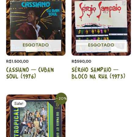
ESGOTADO
ESGOTADO
R$
1.500,00
R$
590,00
Cassiano – Cuban
Sérgio Sampaio –
Soul (1976)
Bloco na rua (1973)
O
O
- 20%
preço
preço
Sale!
original
atual
era:
é:
R$980,00.
R$780,00.