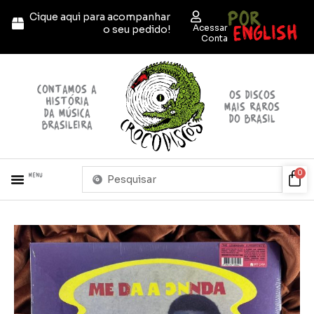
Ir
POR
Cique aqui para acompanhar
para
ENGLISH
Acessar
o seu pedido!
o
Conta
conteúdo
contamos a
OS discos
história
mais raros
da música
do brasil
brasileira
Pesquisar
Car
0
Menu
...