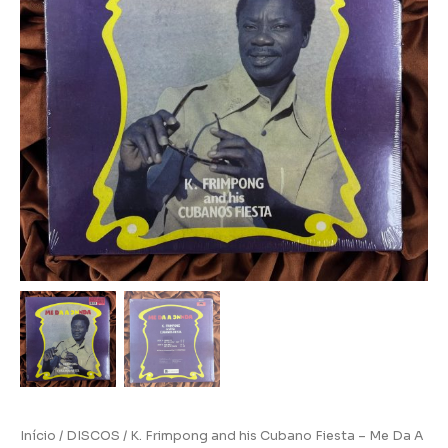
Início
/
DISCOS
/ K. Frimpong and his Cubano Fiesta – Me Da A