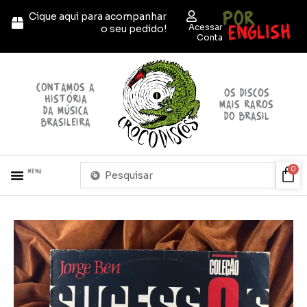
Ir
POR
Cique aqui para acompanhar
para
ENGLISH
Acessar
o seu pedido!
o
Conta
conteúdo
contamos a
OS discos
história
mais raros
da música
do brasil
brasileira
Pesquisar
Car
0
Menu
...