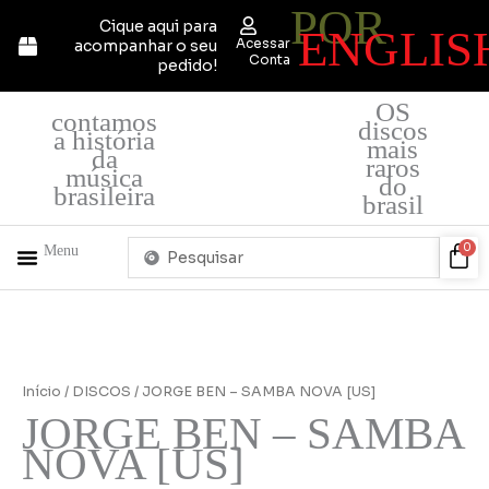
POR
Ir
Cique aqui para
ENGLIS
para
Acessar
acompanhar o seu
o
Conta
pedido!
conteúdo
OS
contamos
discos
a história
mais
da
raros
música
do
brasileira
brasil
Pesquisar
Car
0
Menu
...
+ PRODUTOS
QUEM SOMOS
Início
/
DISCOS
/ JORGE BEN – SAMBA NOVA [US]
JORGE BEN – SAMBA
NOVA [US]