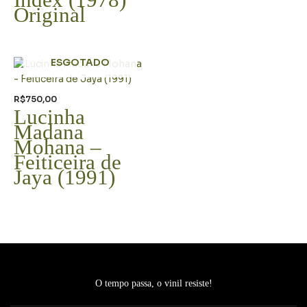
Original
ESGOTADO
R$
750,00
Lucinha
Madana
Mohana –
Feiticeira de
Jaya (1991)
O tempo passa, o vinil resiste!