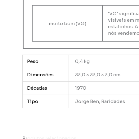
‘VG’ signifi
visíveis em 
muito bom (VG)
estalinhos. A
nós vendemo
Peso
0,4 kg
Dimensões
33,0 × 33,0 × 3,0 cm
Décadas
1970
Tipo
Jorge Ben, Raridades
Produtos relacionados