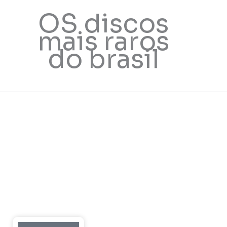
OS discos
mais raros
do brasil
Cart