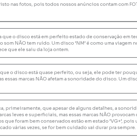
isto nas fotos, pois todos nossos anúncios contam com F
a que o disco está em perfeito estado de conservação em te
 o som NÃO tem ruído. Um disco ‘NM’ é como uma viagem n
ce que ele saiu da loja ontem.
a que o disco está quase perfeito, ou seja, ele pode ter pou
s essas marcas NÃO afetam a sonoridade do disco. Um disco
ica, primeiramente, que apesar de alguns detalhes, a sonor
arcas leves e superficiais, mas essas marcas NÃO provocam 
os que foram bem conservados estão em estado ‘VG+’, pois 
cado várias vezes, se for bem cuidado vai durar pra sempre.