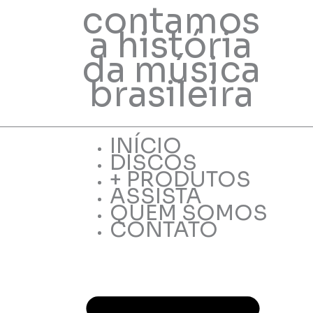
contamos
a história
da música
brasileira
INÍCIO
DISCOS
+ PRODUTOS
ASSISTA
QUEM SOMOS
CONTATO