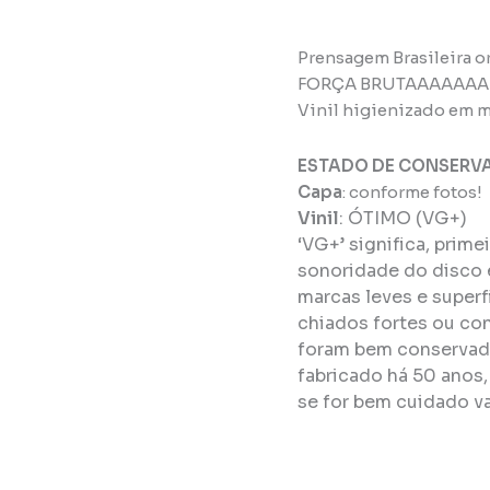
Prensagem Brasileira or
FORÇA BRUTAAAAAAA
Vinil higienizado em m
ESTADO DE CONSERV
Capa
: conforme fotos!
Vinil
:
ÓTIMO (VG+)
‘VG+’ significa, prim
sonoridade do disco 
marcas leves e super
chiados fortes ou con
foram bem conservado
fabricado há 50 anos
se for bem cuidado va