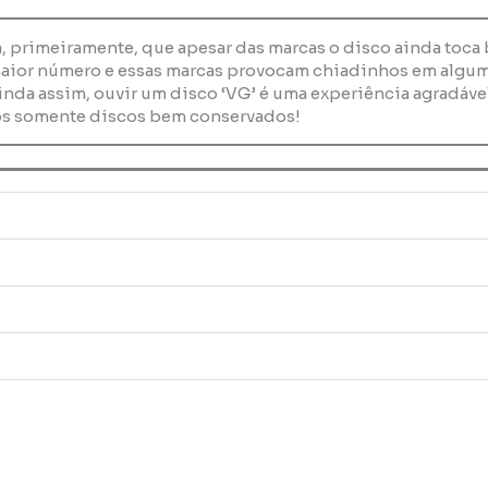
ca, primeiramente, que apesar das marcas o disco ainda toc
maior número e essas marcas provocam chiadinhos em alguma
inda assim, ouvir um disco ‘VG’ é uma experiência agradável
s somente discos bem conservados!