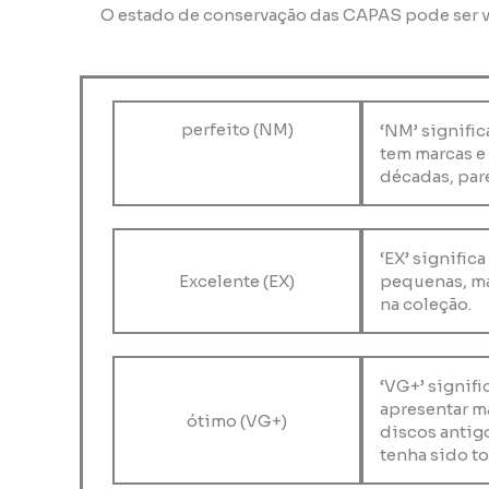
O estado de conservação das CAPAS pode ser v
perfeito (NM)
‘NM’ signific
tem marcas e
décadas, pare
‘EX’ signific
Excelente (EX)
pequenas, ma
na coleção.
‘VG+’ signif
apresentar m
ótimo (VG+)
discos antig
tenha sido to