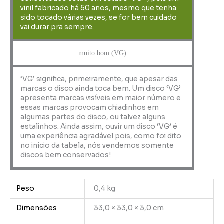
vinil fabricado há 50 anos, mesmo que tenha
sido tocado várias vezes, se for bem cuidado
vai durar pra sempre.
muito bom (VG)
‘VG’ significa, primeiramente, que apesar das
marcas o disco ainda toca bem. Um disco ‘VG’
apresenta marcas visíveis em maior número e
essas marcas provocam chiadinhos em
algumas partes do disco, ou talvez alguns
estalinhos. Ainda assim, ouvir um disco ‘VG’ é
uma experiência agradável pois, como foi dito
no início da tabela, nós vendemos somente
discos bem conservados!
Peso
0,4 kg
Dimensões
33,0 × 33,0 × 3,0 cm