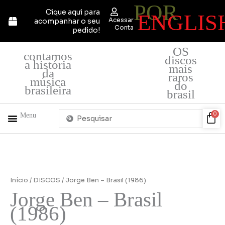
POR
Ir
Cique aqui para
ENGLIS
para
Acessar
acompanhar o seu
o
Conta
pedido!
conteúdo
OS
contamos
discos
a história
mais
da
raros
música
do
brasileira
brasil
Pesquisar
Car
0
Menu
...
+ PRODUTOS
QUEM SOMOS
Início
/
DISCOS
/ Jorge Ben – Brasil (1986)
Jorge Ben – Brasil
(1986)