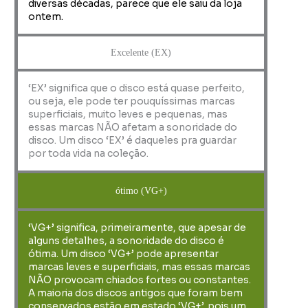
diversas décadas, parece que ele saiu da loja
ontem.
Excelente (EX)
‘EX’ significa que o disco está quase perfeito,
ou seja, ele pode ter pouquíssimas marcas
superficiais, muito leves e pequenas, mas
essas marcas NÃO afetam a sonoridade do
disco. Um disco ‘EX’ é daqueles pra guardar
por toda vida na coleção.
ótimo (VG+)
‘VG+’ significa, primeiramente, que apesar de
alguns detalhes, a sonoridade do disco é
ótima. Um disco ‘VG+’ pode apresentar
marcas leves e superficiais, mas essas marcas
NÃO provocam chiados fortes ou constantes.
A maioria dos discos antigos que foram bem
conservados estão em estado ‘VG+’, pois um