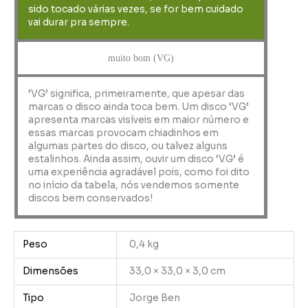
sido tocado várias vezes, se for bem cuidado
vai durar pra sempre.
muito bom (VG)
‘VG’ significa, primeiramente, que apesar das
marcas o disco ainda toca bem. Um disco ‘VG’
apresenta marcas visíveis em maior número e
essas marcas provocam chiadinhos em
algumas partes do disco, ou talvez alguns
estalinhos. Ainda assim, ouvir um disco ‘VG’ é
uma experiência agradável pois, como foi dito
no início da tabela, nós vendemos somente
discos bem conservados!
Peso
0,4 kg
Dimensões
33,0 × 33,0 × 3,0 cm
Tipo
Jorge Ben