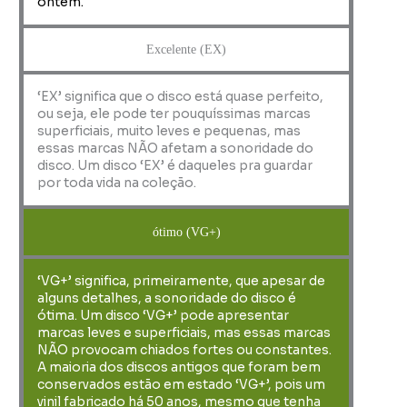
ontem.
Excelente (EX)
‘EX’ significa que o disco está quase perfeito,
ou seja, ele pode ter pouquíssimas marcas
superficiais, muito leves e pequenas, mas
essas marcas NÃO afetam a sonoridade do
disco. Um disco ‘EX’ é daqueles pra guardar
por toda vida na coleção.
ótimo (VG+)
‘VG+’ significa, primeiramente, que apesar de
alguns detalhes, a sonoridade do disco é
ótima. Um disco ‘VG+’ pode apresentar
marcas leves e superficiais, mas essas marcas
NÃO provocam chiados fortes ou constantes.
A maioria dos discos antigos que foram bem
conservados estão em estado ‘VG+’, pois um
vinil fabricado há 50 anos, mesmo que tenha