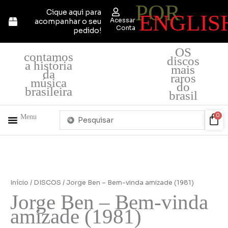
POR
Ir
Cique aqui para
ENGLIS
para
Acessar
acompanhar o seu
o
Conta
pedido!
conteúdo
OS
contamos
discos
a história
mais
da
raros
música
do
brasileira
brasil
Pesquisar
Car
0
Menu
...
+ PRODUTOS
QUEM SOMOS
Início
/
DISCOS
/ Jorge Ben – Bem-vinda amizade (1981)
Jorge Ben – Bem-vinda
amizade (1981)