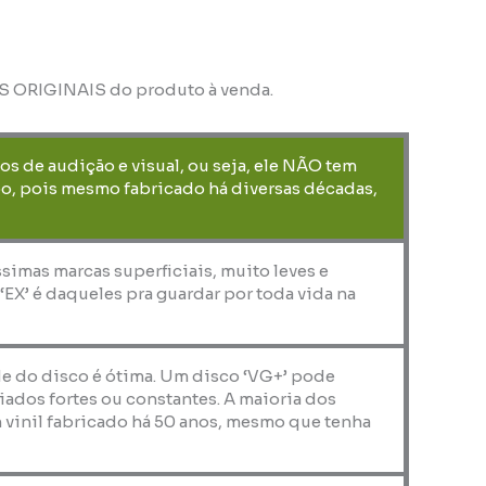
OS ORIGINAIS do produto à venda.
os de audição e visual, ou seja, ele NÃO tem
o, pois mesmo fabricado há diversas décadas,
ssimas marcas superficiais, muito leves e
X’ é daqueles pra guardar por toda vida na
de do disco é ótima. Um disco ‘VG+’ pode
iados fortes ou constantes. A maioria dos
 vinil fabricado há 50 anos, mesmo que tenha