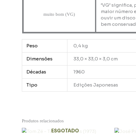
‘VG’ significa,
maior número e
muito bom (VG)
ouvir um disco
bem conservad
Peso
0,4 kg
Dimensões
33,0 × 33,0 × 3,0 cm
Décadas
1960
Tipo
Edições Japonesas
Produtos relacionados
ESGOTADO