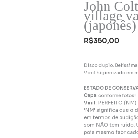
John Colt
village v
(japonês)
R$
350,00
Disco duplo. Belíssima
Vinil higienizado em m
ESTADO DE CONSERV
Capa
: conforme fotos!
Vinil
:
PERFEITO (NM)
‘NM’ significa que o 
em termos de audição 
som NÃO tem ruído. 
pois mesmo fabricado