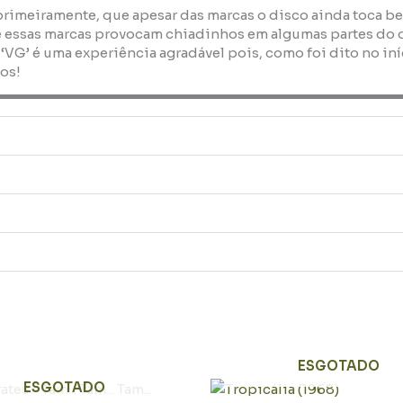
 primeiramente, que apesar das marcas o disco ainda toca b
 essas marcas provocam chiadinhos em algumas partes do dis
 ‘VG’ é uma experiência agradável pois, como foi dito no i
os!
ESGOTADO
O
O
ESGOTADO
preço
preço