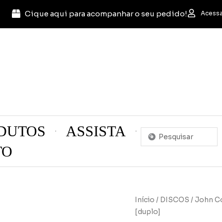
Cique aqui para acompanhar o seu pedido!
Acessa
DUTOS
ASSISTA
Pesquisar
...
TO
Início
/
DISCOS
/ John Co
[duplo]