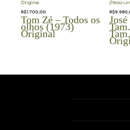
R$
1.700,00
R$
9.980
Tom Zé – Todos os
José
olhos (1973)
Tam
Original
Tam
Orig