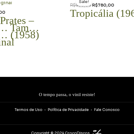
Sale!
original
atual
R$
980,00
R$
780,00
era:
é:
Tropicália (19
,00
R$980,00.
R$780,0
 Prates –
… Tam…
… (1958)
inal
O tempo passa, o vinil resiste!
Termos de Uso
Política de Privacidade
Fale Conosco
Copyright © 2024 CrocoDiscos