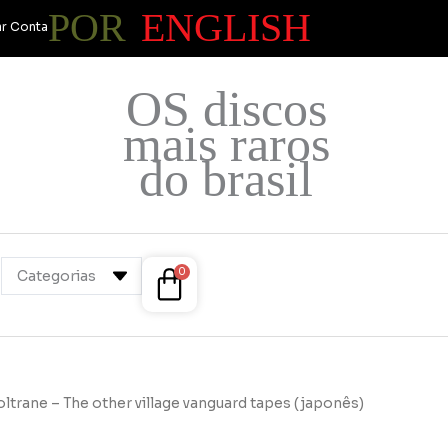
POR
ENGLISH
r Conta
OS discos
mais raros
do brasil
Cart
0
ltrane – The other village vanguard tapes (japonês)