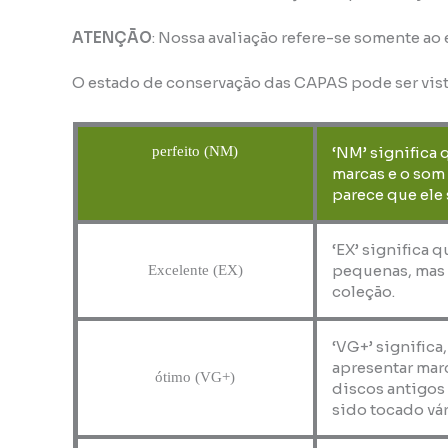
ATENÇÃO
: Nossa avaliação refere-se somente ao
O estado de conservação das CAPAS pode ser vis
perfeito (NM)
‘NM’ significa 
marcas e o som
parece que ele 
‘EX’ significa 
pequenas, mas 
Excelente (EX)
coleção.
‘VG+’ significa
apresentar marc
ótimo (VG+)
discos antigos
sido tocado vár