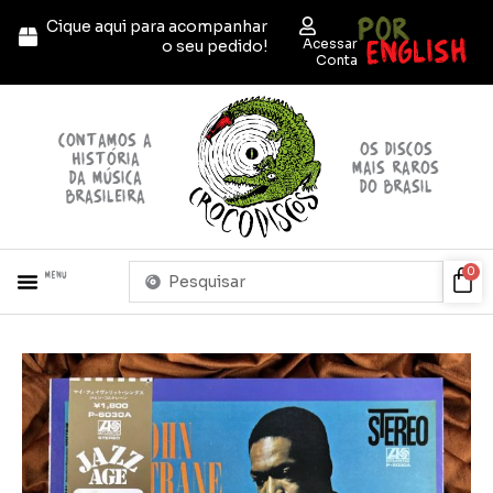
Ir
POR
Cique aqui para acompanhar
para
ENGLISH
Acessar
o seu pedido!
o
Conta
conteúdo
contamos a
OS discos
história
mais raros
da música
do brasil
brasileira
Pesquisar
Car
0
Menu
...