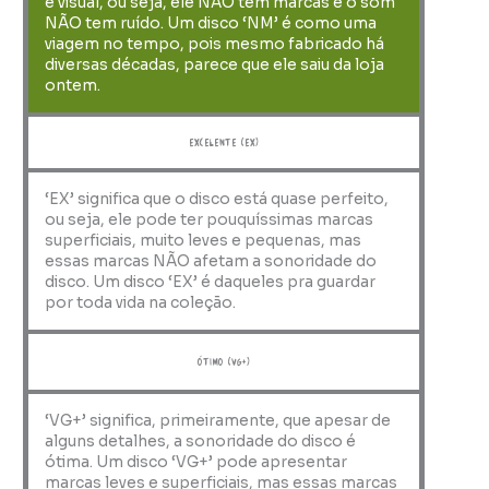
e visual, ou seja, ele NÃO tem marcas e o som
NÃO tem ruído. Um disco ‘NM’ é como uma
viagem no tempo, pois mesmo fabricado há
diversas décadas, parece que ele saiu da loja
ontem.
Excelente (EX)
‘EX’ significa que o disco está quase perfeito,
ou seja, ele pode ter pouquíssimas marcas
superficiais, muito leves e pequenas, mas
essas marcas NÃO afetam a sonoridade do
disco. Um disco ‘EX’ é daqueles pra guardar
por toda vida na coleção.
ótimo (VG+)
‘VG+’ significa, primeiramente, que apesar de
alguns detalhes, a sonoridade do disco é
ótima. Um disco ‘VG+’ pode apresentar
marcas leves e superficiais, mas essas marcas