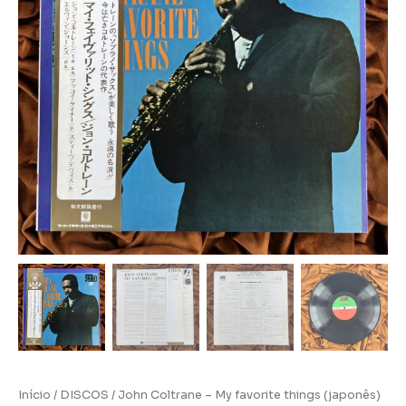
Início
/
DISCOS
/ John Coltrane – My favorite things (japonês)