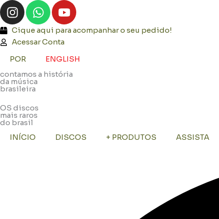
I
W
Y
Ir
n
h
o
para
s
a
u
o
Cique aqui para acompanhar o seu pedido!
t
t
t
conteúdo
Acessar Conta
a
s
u
POR
ENGLISH
g
a
b
contamos a história
r
p
e
da música
a
p
brasileira
m
OS discos
mais raros
do brasil
INÍCIO
DISCOS
+ PRODUTOS
ASSISTA
Pesquisar
...