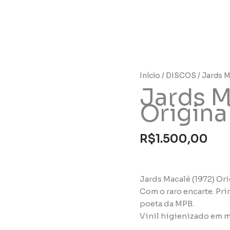
Início
/
DISCOS
/ Jards M
Jards M
Origina
R$
1.500,00
Jards Macalé (1972) Ori
Com o raro encarte. Pr
poeta da MPB.
Vinil higienizado em m