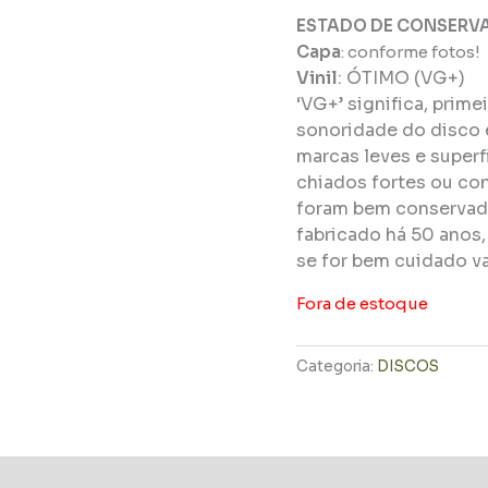
ESTADO DE CONSERV
Capa
: conforme fotos!
Vinil
:
ÓTIMO (VG+)
‘VG+’ significa, prim
sonoridade do disco 
marcas leves e super
chiados fortes ou con
foram bem conservado
fabricado há 50 anos
se for bem cuidado va
Fora de estoque
Categoria:
DISCOS