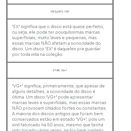
Excelente (EX)
‘EX’ significa que o disco está quase perfeito,
ou seja, ele pode ter pouquíssimas marcas
superficiais, muito leves e pequenas, mas
essas marcas NÃO afetam a sonoridade do
disco. Um disco ‘EX’ é daqueles pra guardar
por toda vida na coleção.
ótimo (VG+)
‘VG+’ significa, primeiramente, que apesar de
alguns detalhes, a sonoridade do disco é
ótima. Um disco ‘VG+’ pode apresentar
marcas leves e superficiais, mas essas marcas
NÃO provocam chiados fortes ou constantes.
A maioria dos discos antigos que foram bem
conservados estão em estado ‘VG+’, pois um
vinil fabricado há 50 anos, mesmo que tenha
sido tocado várias vezes, se for bem cuidado