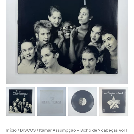
Início
/
DISCOS
/ Itamar Assumpção – Bicho de 7 cabeças Vol 1