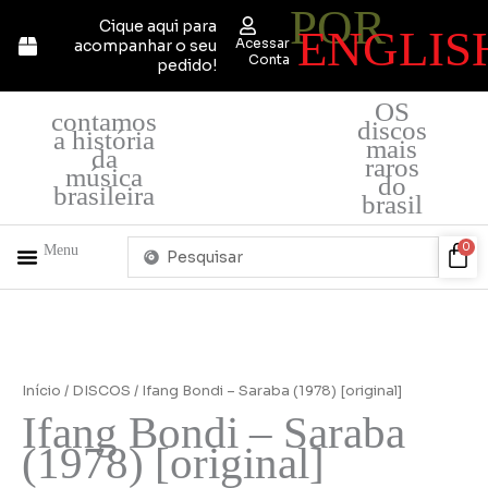
POR
Ir
Cique aqui para
ENGLIS
para
Acessar
acompanhar o seu
o
Conta
pedido!
conteúdo
OS
contamos
discos
a história
mais
da
raros
música
do
brasileira
brasil
Pesquisar
Car
0
Menu
...
+ PRODUTOS
QUEM SOMOS
Início
/
DISCOS
/ Ifang Bondi – Saraba (1978) [original]
Ifang Bondi – Saraba
(1978) [original]