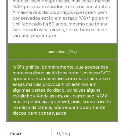
marcas leves e superficiais, mas essas marcas
NÃO provocam chiados fortes ou constantes.
A maioria dos discos antigos que foram bem
conservados estão em estado ‘VG+’, pois um
vinil fabricado há 50 anos, mesmo que tenha
sido tocado várias vezes, se for bem cuidado
vai durar pra sempre.
muito bom (VG)
‘VG’ significa, primeiramente, que apesar das
marcas o disco ainda toca bem. Um disco ‘VG’
apresenta marcas visíveis em maior número e
essas marcas provocam chiadinhos em
algumas partes do disco, ou talvez alguns
estalinhos. Ainda assim, ouvir um disco ‘VG’ é
uma experiência agradável, pois, como foi dito
no início da tabela, nós vendemos somente
discos bem conservados!
Peso
0,4 kg