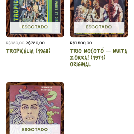
R$980,00.
R$780,00.
ESGOTADO
ESGOTADO
R$
980,00
R$
780,00
R$
1.500,00
Tropicália (1968)
Trio Mocotó – Muita
Zorra! (1971)
Original
ESGOTADO