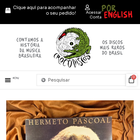
Ir
POR
Cique aqui para acompanhar
para
ENGLISH
Acessar
o seu pedido!
o
Conta
conteúdo
contamos a
OS discos
história
mais raros
da música
do brasil
brasileira
Pesquisar
Car
0
Menu
...
+ PRODUTOS
QUEM SOMOS