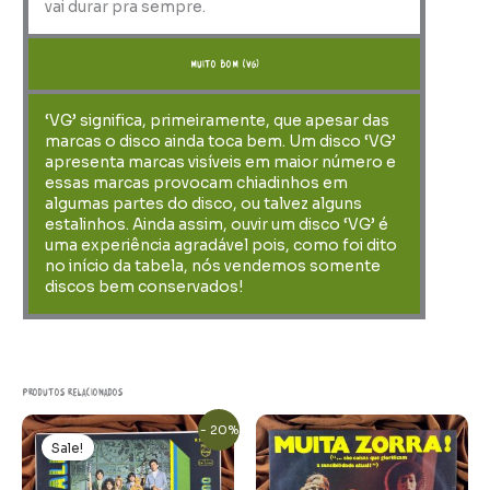
vai durar pra sempre.
muito bom (VG)
‘VG’ significa, primeiramente, que apesar das
marcas o disco ainda toca bem. Um disco ‘VG’
apresenta marcas visíveis em maior número e
essas marcas provocam chiadinhos em
algumas partes do disco, ou talvez alguns
estalinhos. Ainda assim, ouvir um disco ‘VG’ é
uma experiência agradável pois, como foi dito
no início da tabela, nós vendemos somente
discos bem conservados!
Produtos relacionados
O
O
- 20%
preço
preço
Sale!
original
atual
era:
é: