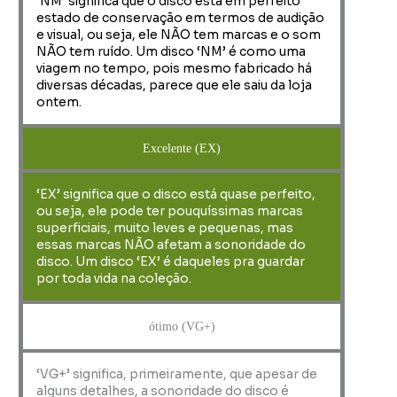
‘NM’ significa que o disco está em perfeito
estado de conservação em termos de audição
e visual, ou seja, ele NÃO tem marcas e o som
NÃO tem ruído. Um disco ‘NM’ é como uma
viagem no tempo, pois mesmo fabricado há
diversas décadas, parece que ele saiu da loja
ontem.
Excelente (EX)
‘EX’ significa que o disco está quase perfeito,
ou seja, ele pode ter pouquíssimas marcas
superficiais, muito leves e pequenas, mas
essas marcas NÃO afetam a sonoridade do
disco. Um disco ‘EX’ é daqueles pra guardar
por toda vida na coleção.
ótimo (VG+)
‘VG+’ significa, primeiramente, que apesar de
alguns detalhes, a sonoridade do disco é