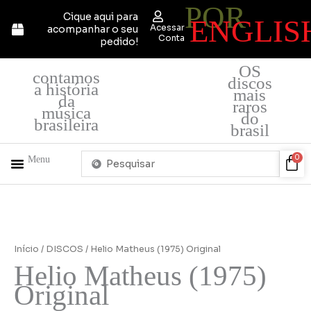
POR
Ir
Cique aqui para
ENGLIS
para
Acessar
acompanhar o seu
o
Conta
pedido!
conteúdo
OS
contamos
discos
a história
mais
da
raros
música
do
brasileira
brasil
Pesquisar
Car
0
Menu
...
+ PRODUTOS
QUEM SOMOS
Início
/
DISCOS
/ Helio Matheus (1975) Original
Helio Matheus (1975)
Original