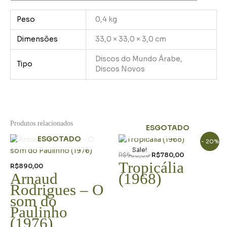
Peso
0,4 kg
Dimensões
33,0 × 33,0 × 3,0 cm
Discos do Mundo Árabe,
Tipo
Discos Novos
Produtos relacionados
ESGOTADO
O
O
ESGOTADO
- 20%
preço
preço
Sale!
original
atual
R$
980,00
R$
780,00
era:
é:
Tropicália
R$
890,00
R$980,00.
R$780,00.
Arnaud
(1968)
Rodrigues – O
som do
Paulinho
(1976)