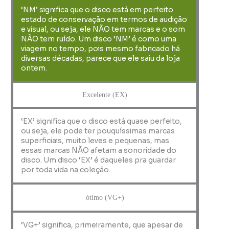
‘NM’ significa que o disco está em perfeito
estado de conservação em termos de audição
e visual, ou seja, ele NÃO tem marcas e o som
NÃO tem ruído. Um disco ‘NM’ é como uma
viagem no tempo, pois mesmo fabricado há
diversas décadas, parece que ele saiu da loja
ontem.
Excelente (EX)
‘EX’ significa que o disco está quase perfeito,
ou seja, ele pode ter pouquíssimas marcas
superficiais, muito leves e pequenas, mas
essas marcas NÃO afetam a sonoridade do
disco. Um disco ‘EX’ é daqueles pra guardar
por toda vida na coleção.
ótimo (VG+)
‘VG+’ significa, primeiramente, que apesar de