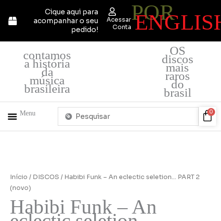
POR
Ir
Cique aqui para
ENGLIS
para
Acessar
acompanhar o seu
o
Conta
pedido!
conteúdo
OS
contamos
discos
a história
mais
da
raros
música
do
brasileira
brasil
Pesquisar
Car
0
Menu
...
+ PRODUTOS
QUEM SOMOS
Início
/
DISCOS
/ Habibi Funk – An eclectic seletion… PART 2
(novo)
Habibi Funk – An
eclectic seletion…