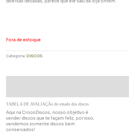
diversas décadas, parece que ele saiu da loja ontem.
Fora de estoque
Categoria:
DISCOS
Descrição
Informação adicional
TABELA DE AVALIAÇÃo do estado dos discos
Aqui na CrocoDiscos, nosso objetivo é
vender discos que te façam feliz, por isso,
vendemos somente discos bem
conservados!