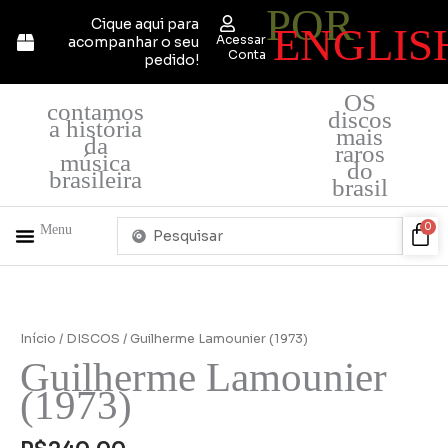
POR
Ir
Cique aqui para
ENGLIS
para
Acessar
acompanhar o seu
o
Conta
pedido!
conteúdo
OS
contamos
discos
a história
mais
da
raros
música
do
brasileira
brasil
Pesquisar
Car
0
Menu
...
+ PRODUTOS
QUEM SOMOS
Início
/
DISCOS
/ Guilherme Lamounier (1973)
Guilherme Lamounier
(1973)