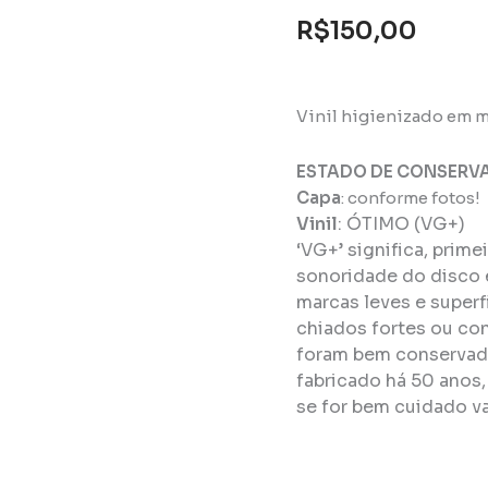
R$
150,00
Vinil higienizado em m
ESTADO DE CONSERV
Capa
: conforme fotos!
Vinil
:
ÓTIMO (VG+)
‘VG+’ significa, prim
sonoridade do disco 
marcas leves e super
chiados fortes ou con
foram bem conservado
fabricado há 50 anos
se for bem cuidado va