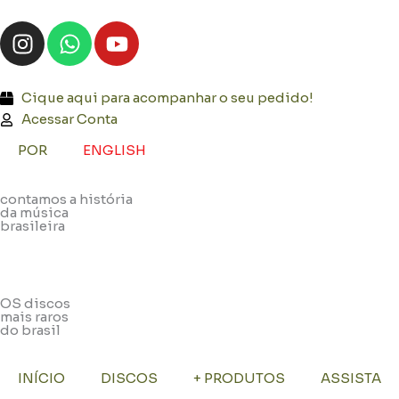
Ir
I
W
Y
para
n
h
o
o
s
a
u
conteúdo
t
t
t
Cique aqui para acompanhar o seu pedido!
a
s
u
Acessar Conta
g
a
b
POR
ENGLISH
r
p
e
a
p
contamos a história
m
da música
brasileira
OS discos
mais raros
do brasil
INÍCIO
DISCOS
+ PRODUTOS
ASSISTA