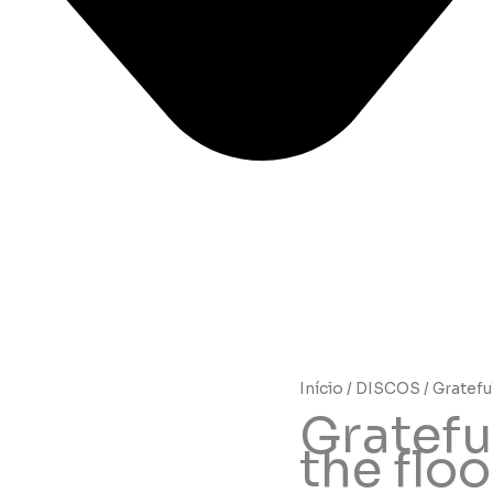
Início
/
DISCOS
/ Gratefu
Gratefu
the floo