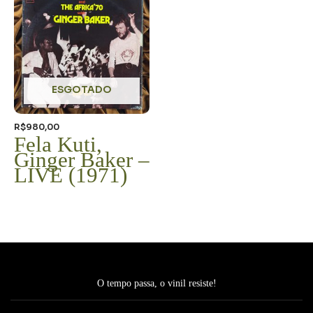
ESGOTADO
R$
980,00
Fela Kuti,
Ginger Baker –
LIVE (1971)
O tempo passa, o vinil resiste!