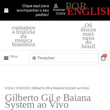
POR
Ir
Cique aqui para
ENGLIS
para
Acessar
acompanhar o seu
o
Conta
pedido!
conteúdo
OS
contamos
discos
a história
mais
da
raros
música
do
brasileira
brasil
Pesquisar
Car
0
Menu
...
+ PRODUTOS
QUEM SOMOS
Início
/
DISCOS
/ Gilberto Gil e Baiana System ao Vivo
Gilberto Gil e Baiana
System ao Vivo