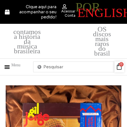
POR
Ir
Cique aqui para
ENGLIS
para
Acessar
acompanhar o seu
o
Conta
pedido!
conteúdo
OS
contamos
discos
a história
mais
da
raros
música
do
brasileira
brasil
Pesquisar
Car
0
Menu
...