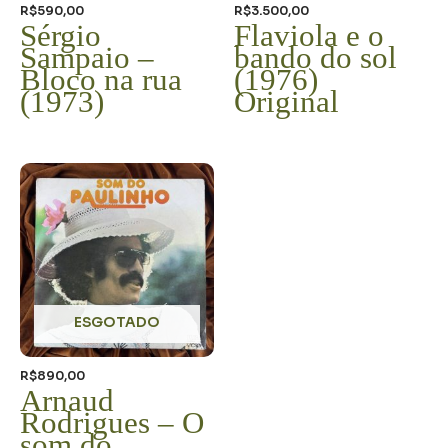
R$
590,00
R$
3.500,00
Sérgio
Flaviola e o
Sampaio –
bando do sol
Bloco na rua
(1976)
(1973)
Original
ESGOTADO
R$
890,00
Arnaud
Rodrigues – O
som do