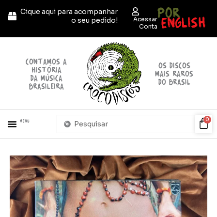
Ir
POR
Cique aqui para acompanhar
para
ENGLISH
Acessar
o seu pedido!
o
Conta
conteúdo
contamos a
OS discos
história
mais raros
da música
do brasil
brasileira
Pesquisar
Car
0
Menu
...