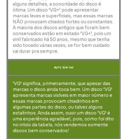
alguns detalhes, a sonoridade do disco é
ótima. Um disco ‘VG+’ pode apresentar
marcas leves e superficiais, mas essas marcas
NÃO provocam chiados fortes ou constantes.
A maioria dos discos antigos que foram bem
conservados estão em estado ‘VG+’, pois um
vinil fabricado há 50 anos, mesmo que tenha
sido tocado várias vezes, se for bem cuidado
vai durar pra sempre.
muito bom (VG)
‘VG’ significa, primeiramente, que apesar das
marcas o disco ainda toca bem. Um disco ‘VG’
apresenta marcas visíveis em maior número e
essas marcas provocam chiadinhos em
algumas partes do disco, ou talvez alguns
estalinhos. Ainda assim, ouvir um disco ‘VG’ é
uma experiência agradável, pois, como foi dito
no início da tabela, nós vendemos somente
discos bem conservados!