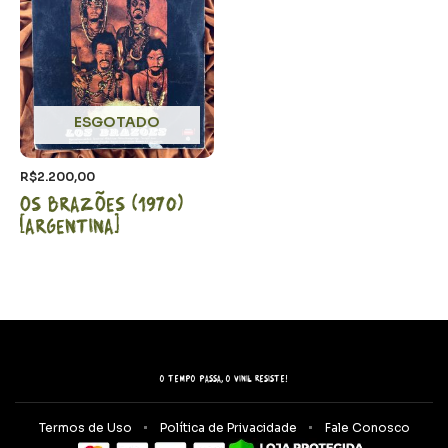
ESGOTADO
R$
2.200,00
Os Brazões (1970)
[Argentina]
O tempo passa, o vinil resiste!
Termos de Uso
Política de Privacidade
Fale Conosco