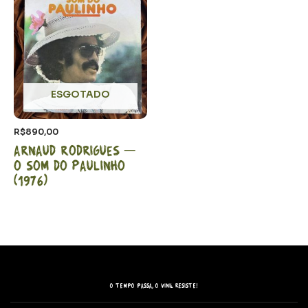
ESGOTADO
R$
890,00
Arnaud Rodrigues –
O som do Paulinho
(1976)
O tempo passa, o vinil resiste!