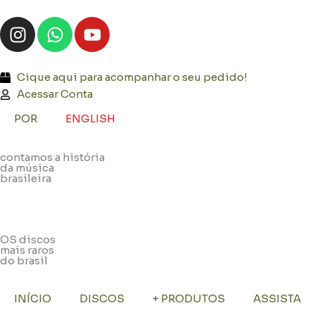
Ir
I
W
Y
para
n
h
o
o
s
a
u
conteúdo
t
t
t
Cique aqui para acompanhar o seu pedido!
a
s
u
Acessar Conta
g
a
b
POR
ENGLISH
r
p
e
a
p
contamos a história
m
da música
brasileira
OS discos
mais raros
do brasil
INÍCIO
DISCOS
+ PRODUTOS
ASSISTA