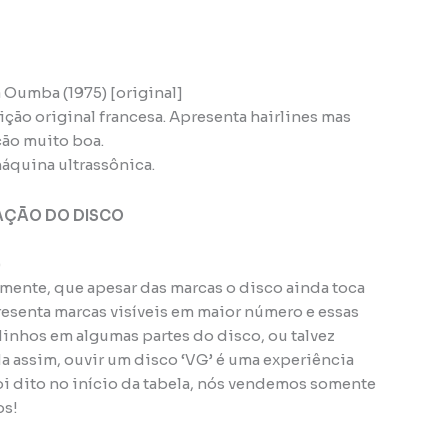
a Oumba (1975) [original]
ção original francesa. Apresenta hairlines mas
ão muito boa.
áquina ultrassônica.
AÇÃO DO DISCO
)
amente, que apesar das marcas o disco ainda toca
esenta marcas visíveis em maior número e essas
nhos em algumas partes do disco, ou talvez
da assim, ouvir um disco ‘VG’ é uma experiência
oi dito no início da tabela, nós vendemos somente
os!