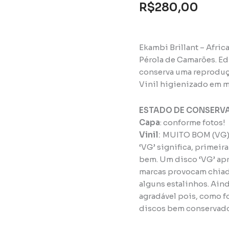
R$
280,00
(1975)
[original]
quantidade
Ekambi Brillant – Afric
Pérola de Camarões. Edi
conserva uma reproduç
Vinil higienizado em m
ESTADO DE CONSERV
Capa
: conforme fotos!
Vinil
:
MUITO BOM (VG
‘VG’ significa, primeir
bem. Um disco ‘VG’ apr
marcas provocam chiadi
alguns estalinhos. Ain
agradável pois, como f
discos bem conservad