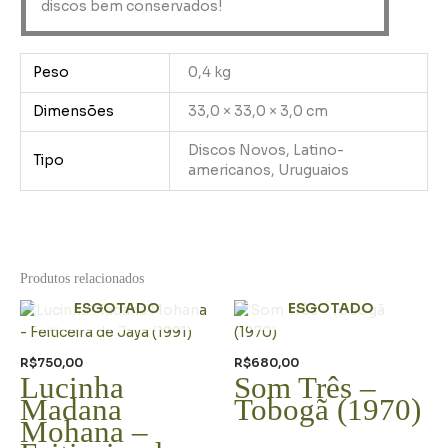
discos bem conservados!
Peso
0,4 kg
Dimensões
33,0 × 33,0 × 3,0 cm
Discos Novos, Latino-
Tipo
americanos, Uruguaios
Produtos relacionados
ESGOTADO
ESGOTADO
R$
750,00
R$
680,00
Lucinha
Som Três –
Madana
Tobogã (1970)
Mohana –