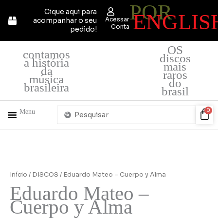
POR
Ir
Cique aqui para
ENGLIS
para
Acessar
acompanhar o seu
o
Conta
pedido!
conteúdo
OS
contamos
discos
a história
mais
da
raros
música
do
brasileira
brasil
Pesquisar
Car
0
Menu
...
+ PRODUTOS
QUEM SOMOS
Eduardo
Mateo
-
Início
/
DISCOS
/ Eduardo Mateo – Cuerpo y Alma
Cuerpo
Eduardo Mateo –
y
Cuerpo y Alma
Alma
quantidade