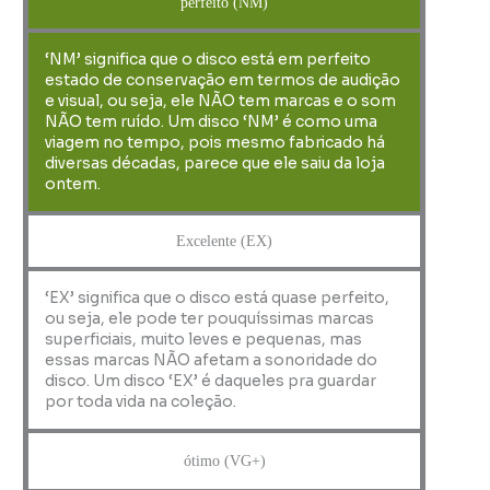
perfeito (NM)
‘NM’ significa que o disco está em perfeito
estado de conservação em termos de audição
e visual, ou seja, ele NÃO tem marcas e o som
NÃO tem ruído. Um disco ‘NM’ é como uma
viagem no tempo, pois mesmo fabricado há
diversas décadas, parece que ele saiu da loja
ontem.
Excelente (EX)
‘EX’ significa que o disco está quase perfeito,
ou seja, ele pode ter pouquíssimas marcas
superficiais, muito leves e pequenas, mas
essas marcas NÃO afetam a sonoridade do
disco. Um disco ‘EX’ é daqueles pra guardar
por toda vida na coleção.
ótimo (VG+)