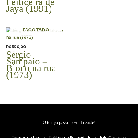
Feiticeira de
Jaya (1991)
ESGOTADO
R$
590,00
Sérgio
Sampaio –
Bloco na rua
(1973)
O tempo passa, o vinil resiste!
Termos de Uso
Política de Privacidade
Fale Conosco