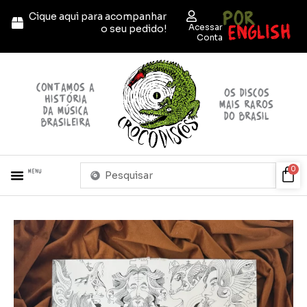
Ir
POR
Cique aqui para acompanhar
para
ENGLISH
Acessar
o seu pedido!
o
Conta
conteúdo
contamos a
OS discos
história
mais raros
da música
do brasil
brasileira
Pesquisar
Car
0
Menu
...