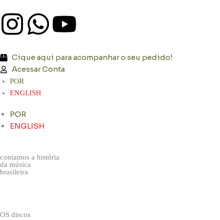
Ir
I
W
Y
para
o
n
h
o
conteúdo
Cique aqui para acompanhar o seu pedido!
s
a
u
Acessar Conta
POR
t
t
t
ENGLISH
a
s
u
POR
ENGLISH
g
a
b
contamos a história
r
p
e
da música
brasileira
a
p
OS discos