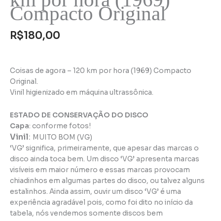
Compacto Original
hora
(1969)
Compacto
R$
180,00
Original
quantidade
Coisas de agora – 120 km por hora (1969) Compacto
Original.
Vinil higienizado em máquina ultrassônica.
ESTADO DE CONSERVAÇÃO DO DISCO
Capa
: conforme fotos!
Vinil
:
MUITO BOM (VG)
‘VG’ significa, primeiramente, que apesar das marcas o
disco ainda toca bem. Um disco ‘VG’ apresenta marcas
visíveis em maior número e essas marcas provocam
chiadinhos em algumas partes do disco, ou talvez alguns
estalinhos. Ainda assim, ouvir um disco ‘VG’ é uma
experiência agradável pois, como foi dito no início da
tabela, nós vendemos somente discos bem