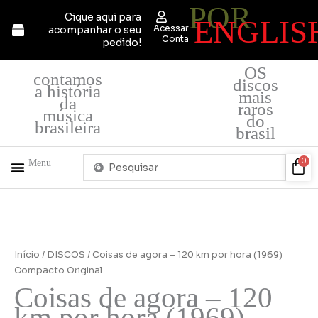
POR
Ir
Cique aqui para
ENGLIS
para
Acessar
acompanhar o seu
o
Conta
pedido!
conteúdo
OS
contamos
discos
a história
mais
da
raros
música
do
brasileira
brasil
Pesquisar
Car
0
Menu
...
+ PRODUTOS
QUEM SOMOS
Coisas
de
agora
Início
/
DISCOS
/ Coisas de agora – 120 km por hora (1969)
-
Compacto Original
120
Coisas de agora – 120
km
km por hora (1969)
por