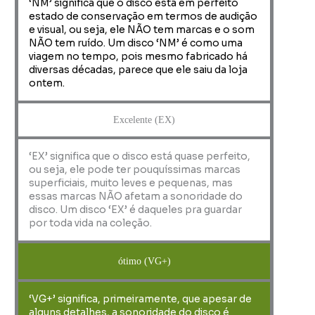
‘NM’ significa que o disco está em perfeito
estado de conservação em termos de audição
e visual, ou seja, ele NÃO tem marcas e o som
NÃO tem ruído. Um disco ‘NM’ é como uma
viagem no tempo, pois mesmo fabricado há
diversas décadas, parece que ele saiu da loja
ontem.
Excelente (EX)
‘EX’ significa que o disco está quase perfeito,
ou seja, ele pode ter pouquíssimas marcas
superficiais, muito leves e pequenas, mas
essas marcas NÃO afetam a sonoridade do
disco. Um disco ‘EX’ é daqueles pra guardar
por toda vida na coleção.
ótimo (VG+)
‘VG+’ significa, primeiramente, que apesar de
alguns detalhes, a sonoridade do disco é