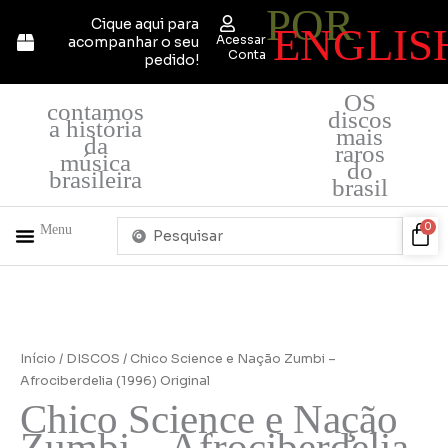
POR
Ir
Cique aqui para
ENGLIS
para
Acessar
acompanhar o seu
o
Conta
pedido!
conteúdo
OS
contamos
discos
a história
mais
da
raros
música
do
brasileira
brasil
Pesquisar
Car
0
Menu
...
+ PRODUTOS
QUEM SOMOS
Início
/
DISCOS
/ Chico Science e Nação Zumbi –
Afrociberdelia (1996) Original
Chico Science e Nação
Zumbi – Afrociberdelia