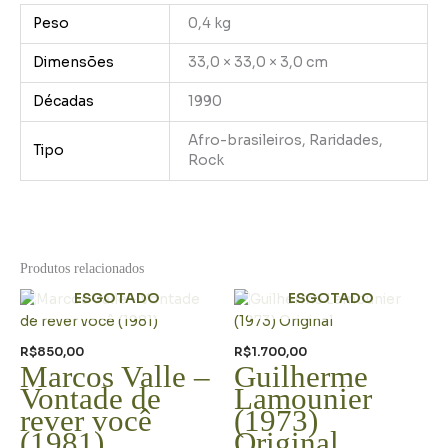
Peso
0,4 kg
Dimensões
33,0 × 33,0 × 3,0 cm
Décadas
1990
Afro-brasileiros, Raridades,
Tipo
Rock
Produtos relacionados
ESGOTADO
ESGOTADO
R$
850,00
R$
1.700,00
Marcos Valle –
Guilherme
Vontade de
Lamounier
rever você
(1973)
(1981)
Original