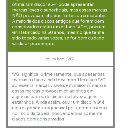
ótima. Um disco ‘VG+’ pode apresentar
marcas leves e superficiais, mas essas marcas
NÃO provocam chiados fortes ou constantes.
A maioria dos discos antigos que foram bem
conservados estão em estado ‘VG+’, pois um
vinil fabricado há 50 anos, mesmo que tenha
sido tocado várias vezes, se for bem cuidado
vai durar pra sempre.
muito bom (VG)
‘VG’ significa, primeiramente, que apesar das
marcas o disco ainda toca bem. Um disco ‘VG’
apresenta marcas visíveis em maior número e
essas marcas provocam chiadinhos em
algumas partes do disco, ou talvez alguns
estalinhos. Ainda assim, ouvir um disco ‘VG’ é
uma experiência agradável pois, como foi dito
no início da tabela, nós vendemos somente
discos bem conservados!