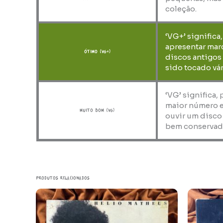
coleção.
‘VG+’ significa
apresentar marc
ótimo (VG+)
discos antigos
sido tocado vár
‘VG’ significa,
maior número e
muito bom (VG)
ouvir um disco
bem conservad
Produtos relacionados