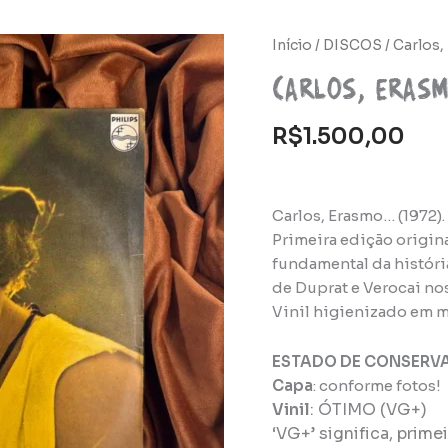
Início
/
DISCOS
/ Carlos,
Carlos, Eras
R$
1.500,00
Carlos, Erasmo… (1972).
Primeira edição origin
fundamental da históri
de Duprat e Verocai nos
Vinil higienizado em m
ESTADO DE CONSERV
Capa
: conforme fotos!
Vinil
:
ÓTIMO (VG+)
‘VG+’ significa, prim