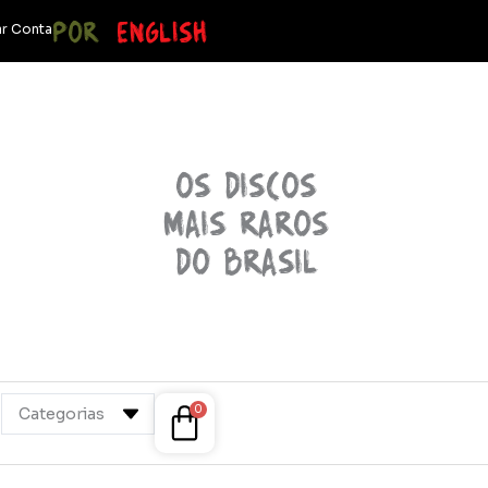
POR
ENGLISH
r Conta
OS discos
mais raros
do brasil
Cart
0
Categorias