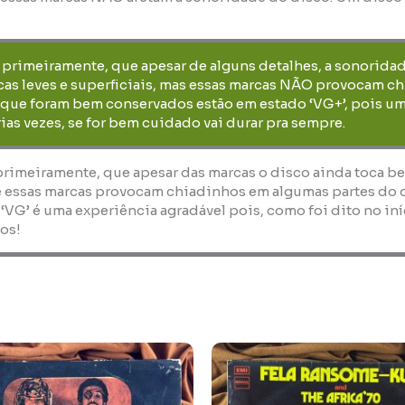
, primeiramente, que apesar de alguns detalhes, a sonorida
as leves e superficiais, mas essas marcas NÃO provocam ch
 que foram bem conservados estão em estado ‘VG+’, pois um
ias vezes, se for bem cuidado vai durar pra sempre.
 primeiramente, que apesar das marcas o disco ainda toca b
 essas marcas provocam chiadinhos em algumas partes do dis
 ‘VG’ é uma experiência agradável pois, como foi dito no i
os!