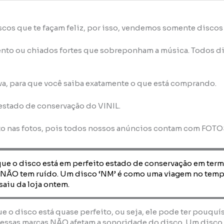
scos que te façam feliz, por isso, vendemos somente disco
nto ou chiados fortes que sobreponham a música. Todos di
va, para que você saiba exatamente o que está comprando.
 estado de conservação do VINIL.
to nas fotos, pois todos nossos anúncios contam com FOT
que o disco está em perfeito estado de conservação em term
 NÃO tem ruído. Um disco ‘NM’ é como uma viagem no temp
saiu da loja ontem.
que o disco está quase perfeito, ou seja, ele pode ter pouquí
essas marcas NÃO afetam a sonoridade do disco. Um disco ‘E