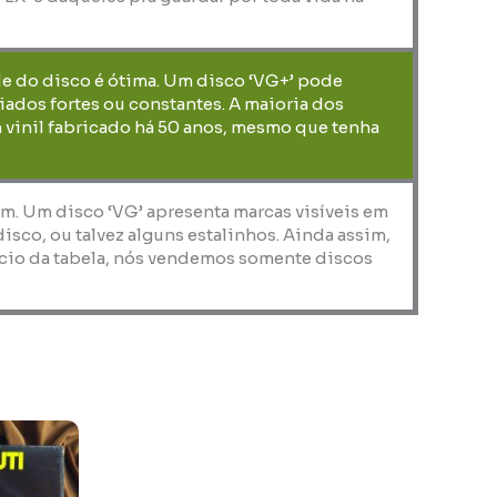
de do disco é ótima. Um disco ‘VG+’ pode
iados fortes ou constantes. A maioria dos
 vinil fabricado há 50 anos, mesmo que tenha
em. Um disco ‘VG’ apresenta marcas visíveis em
co, ou talvez alguns estalinhos. Ainda assim,
nício da tabela, nós vendemos somente discos