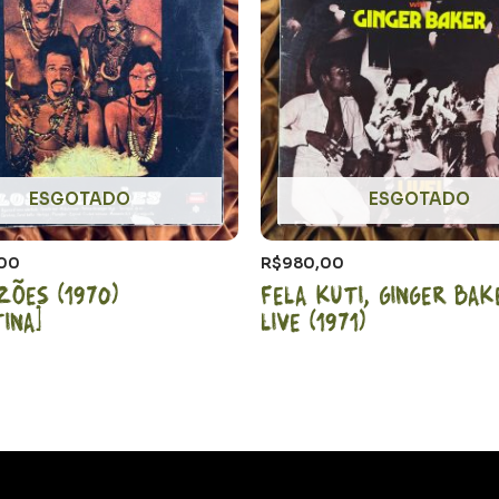
ESGOTADO
ESGOTADO
,00
R$
980,00
zões (1970)
Fela Kuti, Ginger Ba
ina]
LIVE (1971)