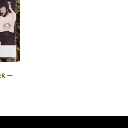
ker –